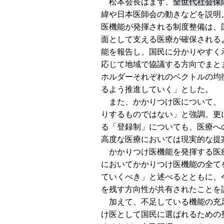
松本会長はまず、
全世代社会保
緯や日本医師会の動きなどを説明
医機能が発揮される制度整備は、
面として支える医療が確保される
能を報告し、国民に分かりやすく
応じて地域で協議する方向でまと
ホルダーそれぞれのベクトルの均
るよう推進していく」とした。
また、かかりつけ医について、「
りするものではない」と強調。更
る「登録制」についても、医療へ
高度な医療においては現実的な提
かかりつけ医機能を発揮する医療
においてかかりつけ医機能の全て
ていくべき」と述べるとともに、
を残す方向性が共有されたことを
加えて、不足している機能の充足
け医として国民に選ばれるための