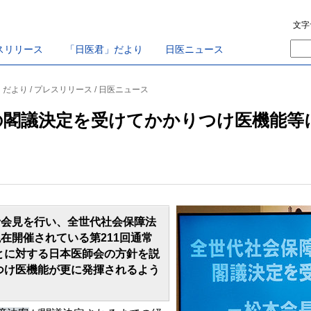
文字
スリリース
「日医君」だより
日医ニュース
」だより / プレスリリース / 日医ニュース
の閣議決定を受けてかかりつけ医機能等
者会見を行い、全世代社会保障法
現在開催されている第211回通常
とに対する日本医師会の方針を説
つけ医機能が更に発揮されるよう