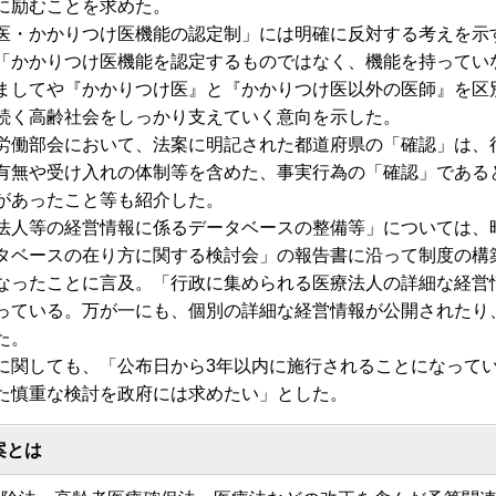
に励むことを求めた。
・かかりつけ医機能の認定制」には明確に反対する考えを示
「かかりつけ医機能を認定するものではなく、機能を持ってい
ましてや『かかりつけ医』と『かかりつけ医以外の医師』を区
続く高齢社会をしっかり支えていく意向を示した。
働部会において、法案に明記された都道府県の「確認」は、
有無や受け入れの体制等を含めた、事実行為の「確認」である
があったこと等も紹介した。
人等の経営情報に係るデータベースの整備等」については、昨
タベースの在り方に関する検討会」の報告書に沿って制度の構
なったことに言及。「行政に集められる医療法人の詳細な経営
っている。万が一にも、個別の詳細な経営情報が公開されたり
た。
関しても、「公布日から3年以内に施行されることになって
た慎重な検討を政府には求めたい」とした。
案とは