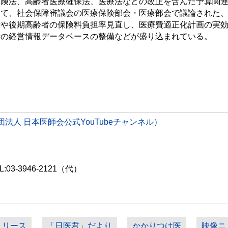
険法、高齢者医療確保法、医療法などの改正を含んだ予算関連
けて、社会保障審議会の医療保険部会・医療部会で議論された
備や後期高齢者の保険料負担率見直し、医療費適正化計画の実
者の経営情報データベースの整備などが盛り込まれている。
人 日本医師会公式YouTubeチャンネル）
3-3946-2121（代）
リリース
「日医君」だより
かかりつけ医
映像ニ