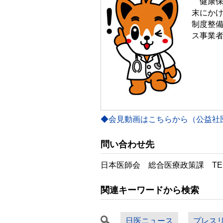
健康保
末にか
制度整
ス事業
◆会見動画はこちらから（公益社団法
問い合わせ先
日本医師会 総合医療政策課 TEL:0
関連キーワードから検索
日医ニュース
プレス