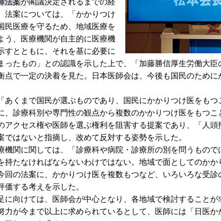
障法案
が閣議決定されるまでの経
。法案については、「かかりつけ
国民医療を守るため、地域医療を
よう、医療機関が自主的に医療機
示すとともに、それを基に必要に
まったもの」との認識を示した上で、「加藤勝信厚生労働大臣
衡点で一定の決着を見た。日本医師会は、今後も国民のために
あくまで国民が選ぶものであり、国民にかかりつけ医をもつ
に、診療科別や専門性の観点から複数のかかりつけ医をもつこ
のアクセス権や医師を選ぶ権利を阻害する提案であり、「人頭
案ではないと指摘し、改めて反対する姿勢を示した。
機関に関しては、「診療科や病院・診療所の別を問うもので
を持たなければならないわけではない。地域で面としてのかか
今回の法案に、かかりつけ医を複数もつなど、いろいろな受診
評価する考えを示した。
に向けては、医師会が中心となり、各地域で検討することが
努力が今まで以上に求められているとして、医師には「日医か