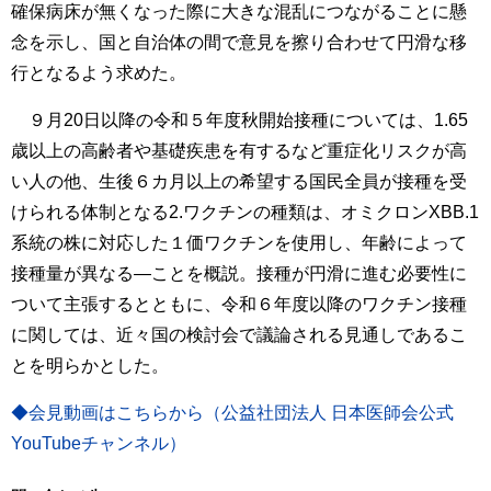
確保病床が無くなった際に大きな混乱につながることに懸
念を示し、国と自治体の間で意見を擦り合わせて円滑な移
行となるよう求めた。
９月20日以降の令和５年度秋開始接種については、1.65
歳以上の高齢者や基礎疾患を有するなど重症化リスクが高
い人の他、生後６カ月以上の希望する国民全員が接種を受
けられる体制となる2.ワクチンの種類は、オミクロンXBB.1
系統の株に対応した１価ワクチンを使用し、年齢によって
接種量が異なる―ことを概説。接種が円滑に進む必要性に
ついて主張するとともに、令和６年度以降のワクチン接種
に関しては、近々国の検討会で議論される見通しであるこ
とを明らかとした。
◆会見動画はこちらから（公益社団法人 日本医師会公式
YouTubeチャンネル）