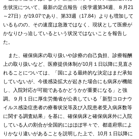
生状況について、最新の定点報告（疫学週第34週、８月21
～27日）が19.07であり、第33週（17.84）よりも増加して
いるものの、その速度は急激ではなく、現状として医療が
かなりひっ迫しているという状況ではないことを報告し
た。
また、確保病床の取り扱いや診療の自己負担、診療報酬
上の取り扱いなど、医療提供体制が10月１日以降に見直さ
れることについては、「国による最終的な決定はまだ承知
していないが、今後感染拡大が起きた場合にも病床が機能
し、入院対応が可能であるかどうかが重要になる」と強
調。９月１日に厚生労働省が公表している「新型コロナウ
イルス感染症患者の療養状況等及び入院患者受入病床数等
に関する調査結果」を基に、確保病床と確保病床外に入院
している人の割合が全国的にはほぼ半々で、都道府県によ
りかなり違いがあることを説明した上で、10月１日以降に