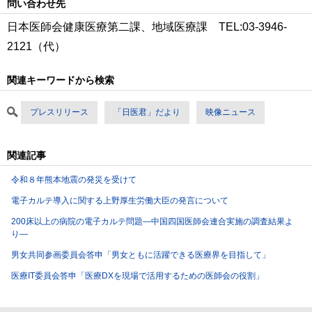
問い合わせ先
日本医師会健康医療第二課、地域医療課 TEL:03-3946-
2121（代）
関連キーワードから検索
プレスリリース
「日医君」だより
映像ニュース
関連記事
令和８年熊本地震の発災を受けて
電子カルテ導入に関する上野厚生労働大臣の発言について
200床以上の病院の電子カルテ問題―中国四国医師会連合実施の調査結果よ
り―
男女共同参画委員会答申「男女ともに活躍できる医療界を目指して」
医療IT委員会答申「医療DXを現場で活用するための医師会の役割」