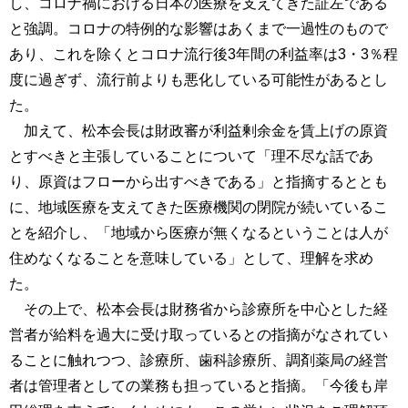
し、コロナ禍における日本の医療を支えてきた証左である
と強調。コロナの特例的な影響はあくまで一過性のもので
あり、これを除くとコロナ流行後3年間の利益率は3・3％程
度に過ぎず、流行前よりも悪化している可能性があるとし
た。
加えて、松本会長は財政審が利益剰余金を賃上げの原資
とすべきと主張していることについて「理不尽な話であ
り、原資はフローから出すべきである」と指摘するととも
に、地域医療を支えてきた医療機関の閉院が続いているこ
とを紹介し、「地域から医療が無くなるということは人が
住めなくなることを意味している」として、理解を求め
た。
その上で、松本会長は財務省から診療所を中心とした経
営者が給料を過大に受け取っているとの指摘がなされてい
ることに触れつつ、診療所、歯科診療所、調剤薬局の経営
者は管理者としての業務も担っていると指摘。「今後も岸