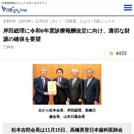
日本医師会のニュースポータルサイト
令和5年（2023年）12月5日（火） / 「日医君」だより / 日医ニュース
岸田総理に令和6年度診療報酬改定に向け、適切な財
源の確保を要望
三師会
4433
左から松本会長、岸田総理、高橋日
歯会長、山本日薬会長
松本吉郎会長は11月15日、高橋英登日本歯科医師会