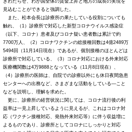
きわたらせ、わが国全体の賃金上昇と地方の成長の実現を
見込むことができると強調した。
また、松本会長は診療所の果たしている役割についても
触れ、（1）診療所で対応した新型コロナウイルス感染症
（以下、コロナ）患者及びコロナ疑い患者数は累計で約
7700万人、（2）コロナワクチンの総接種回数は4億2489万
5494回（11月14日現在）であるが、個別接種のほとんどは
診療所で対応している、（3）コロナ対応における外来対応
医療機関数は4万9888となっている（11月8日現在）、
（4）診療所の医師は、自院での診療以外にも休日夜間急患
センターへの出務など、さまざまな活動をしている―こと
などを説明し、理解を求めた。
更に、診療所の経営状況に関しては、コロナ流行後の利
益率は一見上昇しているように見えるが、これはコロナ対
応（ワクチン接種対応、発熱外来対応等）に伴う収益増に
よるものであり、診療所としてコロナにしっかりと対応