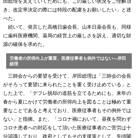
田総理を支えていくためにも、この厳しい状況をご理解頂
き、改定率決定の際には特段の配慮をお願いしたい」と述
べた。
続いて、発言した高橋日歯会長、山本日薬会長も、同様
に歯科医療機関、薬局の経営上の厳しさを訴え、適切な財
源の確保を求めた。
労働者の所得向上が重要、医療従事者も例外ではない―岸田
総理
三師会からの要望を受けて、岸田総理は「三師会の会長
がそろって要望に来られたことを重く受け止めている」と
した上で、「デフレ脱却の道筋を立てるためにも、来年の
春から夏にかけて労働者の所得向上を図ることは極めて重
要なことであると考えており、医療従事者もその例外では
ない」と指摘。また、「コロナ禍において、昼夜を問わず
コロナ患者への対応をして頂いた医療従事者のご苦労は十
分認識しており、政府としてもその支援策として、先頃閣