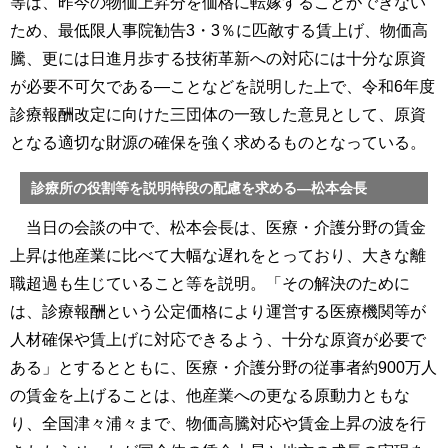
等は、昨今の物価上昇分を価格に転嫁することができない
ため、最低限人事院勧告3・3％に匹敵する賃上げ、物価高
騰、更には日進月歩する技術革新への対応には十分な原資
が必要不可欠である―ことなどを説明した上で、令和6年度
診療報酬改定に向けた三団体の一致した意見として、原資
となる適切な財源の確保を強く求めるものとなっている。
診療所の役割等を説明特段の配慮を求める―松本会長
当日の会談の中で、松本会長は、医療・介護分野の賃金
上昇は他産業に比べて大幅な遅れをとっており、大きな離
職超過も生じていること等を説明。「その解決のために
は、診療報酬という公定価格により運営する医療機関等が
人材確保や賃上げに対応できるよう、十分な原資が必要で
ある」とするとともに、医療・介護分野の従事者約900万人
の賃金を上げることは、他産業への更なる原動力ともな
り、全国津々浦々まで、物価高騰対応や賃金上昇の波を行