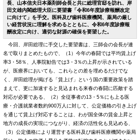
長、山本信夫日本薬剤師会長と共に総理官邸を訪れ、岸
田文雄内閣総理大臣に要望書「令和6年度診療報酬改定
に向けて」を手交。医科及び歯科医療機関、薬局の厳し
い経営状況に理解を求めるとともに、令和6年度診療報
酬改定に向け、適切な財源の確保を要望した。
今回、岸田総理に手交した要望書は、三師会の会長が連
名で取りまとめたもので、（1）今年の春闘では平均賃上げ
率3・58％、人事院勧告では3・3％の上昇が示されている
が、医療界においても、これらとの差を埋めるだけでな
く、岸田総理が掲げる「賃上げ」という国の重要政策を踏
まえて、更に加速すると見込まれる来春の春闘に匹敵する
対応が必要である、（2）全従事者の13・5％にも上る医
療・介護就業者数約900万人に対して、公定価格の引き上げ
を通じて賃上げ対応することは、わが国全体の賃金上昇と
地方の成長の実現につながり、経済の活性化も見込める、
（3）公定価格により運営する医科及び歯科医療機関や薬局