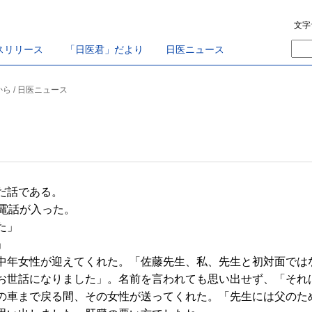
文字
スリリース
「日医君」だより
日医ニュース
から / 日医ニュース
だ話である。
電話が入った。
た」
」
年女性が迎えてくれた。「佐藤先生、私、先生と初対面では
お世話になりました」。名前を言われても思い出せず、「それ
まで戻る間、その女性が送ってくれた。「先生には父のために歌