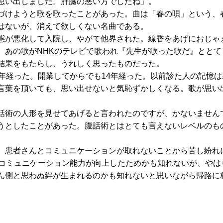
思い出しました。肝臓の悪い方でしたね」。
けようと歌を歌ったことがあった。曲は「春の唄」という、
はないが、消えて欲しくない名曲である。
が悪化して入院し、やがて他界された。線香をあげにおじゃ
、あの歌がNHKのテレビで歌われ『先生が歌った歌だ』とと
結果をもたらし、うれしく思ったものだった。
年経った。開業してからでも14年経った。以前診た人の記憶
言葉を頂いても、思い出せないと気恥ずかしくなる。歌が思い
術の人形を見せてあげると言われたのですが、かないませんで
うとしたことがあった。腹話術とはとても言えないレベルのも
患者さんとコミュニケーションが取れないことから苦し紛れ
。コミュニケーション能力が向上したためかも知れないが、やは
ん側と思わぬ絆が生まれるのかも知れないと思いながら帰路に