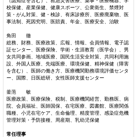
（認知症を含む）、救急災害医療、薬事・医療機器、学
校保健、産業保健、健康スポーツ、公衆衛生、禁煙対
策・がん対策、健・検診、有床診療所、医療廃棄物、医
事法制、死因究明、医賠責、年金、医療安全、治験
角田 徹
総務、財務、医療政策、広報、情報、会員情報、電子認
証センター、医療保険、学術・生涯教育（医学会）、男
女共同参画、地域医療、国民生活安全対策、共同利用施
設、外国人医療、先端医療、環境保健、精神保健（障害
を含む）、医師の働き方、医療機関勤務環境評価センタ
ー、国際、日医総研、女性医師支援センター
釜萢 敏
医療政策、医療保険、税制、医療機関経営、勤務医、病
院、会員福祉、医師国保、在宅医療、図書館、医療関係
職種、小児在宅ケア、生命倫理、精度管理、感染症危機
管理対策・予防接種、周産期、乳幼児保健
常任理事