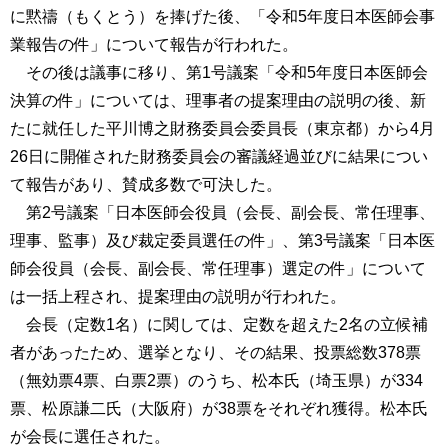
に黙禱（もくとう）を捧げた後、「令和5年度日本医師会事
業報告の件」について報告が行われた。
その後は議事に移り、第1号議案「令和5年度日本医師会
決算の件」については、理事者の提案理由の説明の後、新
たに就任した平川博之財務委員会委員長（東京都）から4月
26日に開催された財務委員会の審議経過並びに結果につい
て報告があり、賛成多数で可決した。
第2号議案「日本医師会役員（会長、副会長、常任理事、
理事、監事）及び裁定委員選任の件」、第3号議案「日本医
師会役員（会長、副会長、常任理事）選定の件」について
は一括上程され、提案理由の説明が行われた。
会長（定数1名）に関しては、定数を超えた2名の立候補
者があったため、選挙となり、その結果、投票総数378票
（無効票4票、白票2票）のうち、松本氏（埼玉県）が334
票、松原謙二氏（大阪府）が38票をそれぞれ獲得。松本氏
が会長に選任された。