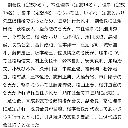
副会長（定数3名）、常任理事（定数14名）、理事（定数
15名）、監事（定数3名）については、いずれも定数どおり
の立候補者であったため、選挙は行われず、副会長には角
田徹、茂松茂人、釜萢敏の各氏が、常任理事には細川秀
一、今村英仁、松岡かおり、江澤和彦、濱口欣也、黒瀬
巌、長島公之、宮川政昭、笹本洋一、渡辺弘司、城守国
斗、藤原慶正、坂本泰三、佐原博之の各氏が、理事につい
ては松﨑信夫、村上美也子、鈴木昌則、安東範明、尾﨑治
夫、小泉ひろみ、久米川啓、中尾正俊、福田稠、松家治
道、松村誠、三木恒治、志田正典、大輪芳裕、市川陽子の
各氏が、監事については藤原秀俊、松山正春、松井道宣の
各氏がそれぞれ選任された（順序は全て抽選順に記載）。
選任後、賛成多数で各候補者が会長、副会長、常任理事
に選定され、役員全員が登壇。松本会長が代表してあいさ
つを行うとともに、引き続きの支援を要請し、定例代議員
会は終了となった。