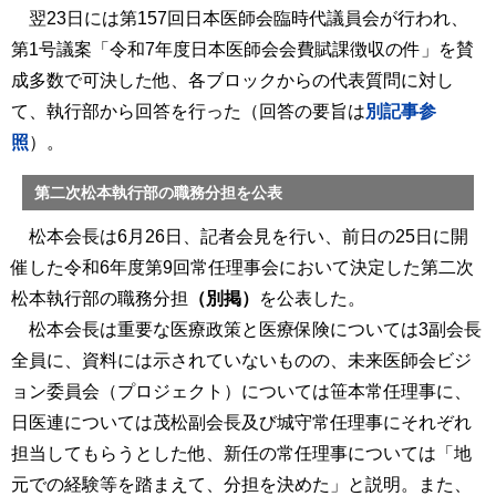
翌23日には第157回日本医師会臨時代議員会が行われ、
第1号議案「令和7年度日本医師会会費賦課徴収の件」を賛
成多数で可決した他、各ブロックからの代表質問に対し
て、執行部から回答を行った（回答の要旨は
別記事参
照
）。
第二次松本執行部の職務分担を公表
松本会長は6月26日、記者会見を行い、前日の25日に開
催した令和6年度第9回常任理事会において決定した第二次
松本執行部の職務分担
（別掲）
を公表した。
松本会長は重要な医療政策と医療保険については3副会長
全員に、資料には示されていないものの、未来医師会ビジ
ョン委員会（プロジェクト）については笹本常任理事に、
日医連については茂松副会長及び城守常任理事にそれぞれ
担当してもらうとした他、新任の常任理事については「地
元での経験等を踏まえて、分担を決めた」と説明。また、