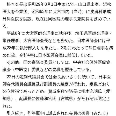
松本会長は昭和29年8月1日生まれで、山口県出身。浜松
医大を卒業後、昭和63年に大宮市内（当時）に皮膚科形成
外科医院を開設。現在は同医院の理事長兼院長を務めてい
る。
平成8年に大宮医師会理事に就任後、埼玉県医師会理事・
常任理事、大宮医師会長などを務めた。日本医師会には平
成28年に執行部入りを果たし、3期にわたって常任理事を務
めた後、令和4年に日本医師会長に就任していた。
その他、国の審議会委員としては、中央社会保険医療協
議会（中医協）委員などの要職を歴任している。
22日の定例代議員会では会長あいさつに続いて、日本医
師会代議員会議長及び副議長の選定が行われ、定数どおり
の立候補であったため、賛成多数で議長に柵木充明氏（愛
知県）、副議長に佐藤和宏氏（宮城県）がそれぞれ選定さ
れた。
引き続き、昨年度中に逝去された会員の御霊（みたま）