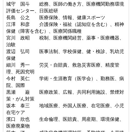
城守 国斗 総務、医師の働き方、医療機関勤務環境
評価センター、日医総研
長島 公之 医療保険、情報、健康スポーツ
江澤 和彦 介護保険・福祉（認知症を含む）、精神
保健（障害を含む）、医療関係職種
宮川 政昭 税制、医療機関経営、薬事・医療機器、
治験
渡辺 弘司 医事法制、学校保健、健・検診、乳幼児
保健
細川 秀一 労災・自賠責、救急災害医療、精度管
理、死因究明
今村 英仁 学術・生涯教育（医学会）、勤務医、病
院、国際
黒瀬 巌 医療政策、広報、共同利用施設、禁煙対
策・がん対策
坂本 泰三 地域医療、外国人医療、在宅医療、小児
在宅ケア
濱口 欣也 生命倫理、医賠責、周産期、環境保健、
医療廃棄物