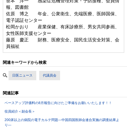
笹本 洋一 感染症危機管理対策・予防接種、会員情
報、図書館
佐原 博之 年金、公衆衛生、先端医療、医師国保、
電子認証センター
松岡かおり 産業保健、有床診療所、男女共同参画、
女性医師支援センター
藤原 慶正 財務、医療安全、国民生活安全対策、会
員福祉
関連キーワードから検索
日医ニュース
代議員会
関連記事
ベースアップ評価料の8月報告に向けたご準備をお願いいたします！！
役員紹介＜副会長＞
200床以上の病院の電子カルテ問題―中国四国医師会連合実施の調査結果よ
り―