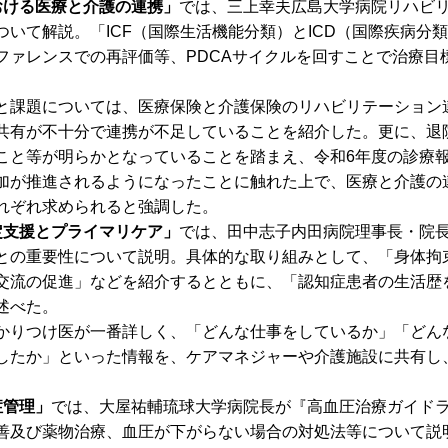
おける医療と介護の連携」
では、三上幸夫広島大学病院リハビ
いて解説。「ICF（国際生活機能分類）とICD（国際疾病分
ファレンスでの再評価等、PDCAサイクルを回すことで治療目
課題については、医療保険と介護保険のリハビリテーション
共有が不十分で連携が不足していることを紹介した。更に、退
こと等が明らかとなっていることを踏まえ、令和6年度の診療
加が推進されるようになったことに触れた上で、医療と介護の
れぞれ求められると強調した。
定支援とプライマリケア」
では、田中志子内田病院理事長・院
との重要性について説明。具体的な取り組みとして、「身体拘
交流の促進」などを紹介するとともに、「認知症患者の生活歴
述べた。
りつけ医が一番詳しく、「どんな仕事をしているか」「どん
したか」といった情報を、ケアマネジャーや介護施設に共有し
症管理」
では、大屋祐輔琉球大学病院長が『高血圧治療ガイドラ
善及び薬物治療、血圧が下がらない場合の対処法等について説