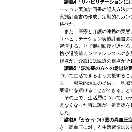
講義4「リハビリテーションに
ーション実施計画書の記入方法につ
実施計画書の作成、定期的なカン
述べた。
また、医療と介護の連携の実態と
リハビリテーション実施計画書の
遅滞することで機能回復が遅れる
携や退院前カンファレンスへの参
視点が、介護には医療の視点がそ
講義5「認知症の方への意思決
づいて生活できるよう支援するこ
夫」「就労的活動の提供」「地域
葉遣いを避けることができる」と
その上で、生活歴についてはかか
えなくなった時に誰が一番支援を
した。
講義6「かかりつけ医の高血圧
き、高血圧に対する生活習慣の改