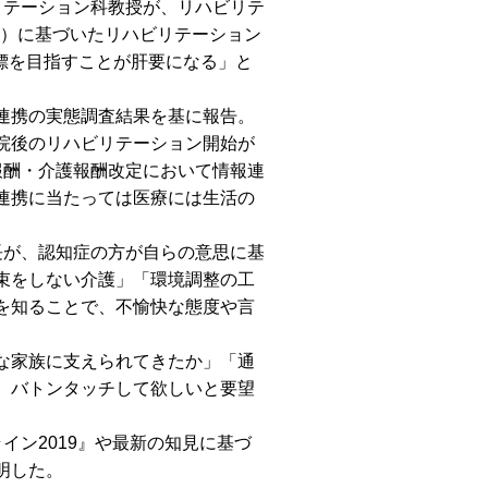
リテーション科教授が、リハビリテ
類）に基づいたリハビリテーション
標を目指すことが肝要になる」と
連携の実態調査結果を基に報告。
院後のリハビリテーション開始が
報酬・介護報酬改定において情報連
連携に当たっては医療には生活の
長が、認知症の方が自らの意思に基
束をしない介護」「環境調整の工
を知ることで、不愉快な態度や言
な家族に支えられてきたか」「通
、バトンタッチして欲しいと要望
イン2019』や最新の知見に基づ
明した。