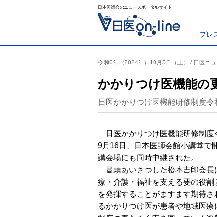
日本医師会のニュースポータルサイト
プレ
令和6年（2024年）10月5日（土） / 日医ニ
かかりつけ医機能の
日医かかりつけ医機能研修制度令
日医かかりつけ医機能研修制度令
9月16日、日本医師会館小講堂で
講会場にも同時中継された。
冒頭あいさつした松本吉郎会長
療・介護・福祉を支える要の役割
を発揮することがますます期待さ
るかかりつけ医が患者や地域医療