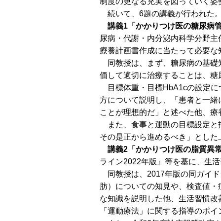
制度の更なる充実を図っていく姿
続いて、6題の講義が行われた
講義1「かかりつけ医の糖尿病
尿病・代謝・内分泌内科学分野主
療養計画書作成に当たって必要な
同教授は、まず、糖尿病の基礎知
価して適切に治療することは、糖
目標体重・目標HbA1cの設定に
方について説明し、「患者と一緒
ことが理想的だ」と述べた他、療
また、食事と運動の目標設定と指
その是正から進めるべき」とした
講義2「かかりつけ医の脂質異
ライン2022年版』等を基に、生
同教授は、2017年版の同ガイド
肪）についての知見や、検査値・
な知識を説明した他、生活習慣改
「運動療法」に関する指導のポイ