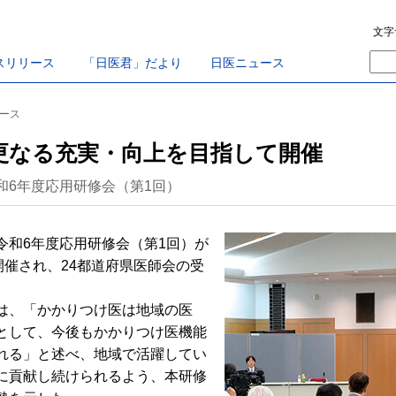
文字
スリリース
「日医君」だより
日医ニュース
ュース
更なる充実・向上を目指して開催
和6年度応用研修会（第1回）
和6年度応用研修会（第1回）が
開催され、24都道府県医師会の受
は、「かかりつけ医は地域の医
として、今後もかかりつけ医機能
れる」と述べ、地域で活躍してい
に貢献し続けられるよう、本研修