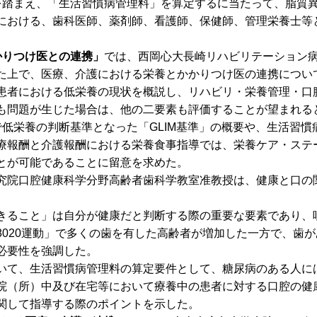
踏まえ、「生活習慣病管理料」を算定するに当たって、脂質
における、歯科医師、薬剤師、看護師、保健師、管理栄養士等
かりつけ医との連携」
では、西岡心大長崎リハビリテーション
た上で、医療、介護における栄養とかかりつけ医の連携につい
者における低栄養の現状を概説し、リハビリ・栄養管理・口
も問題が生じた場合は、他の二要素も評価することが望まれる
低栄養の判断基準となった「GLIM基準」の概要や、生活習慣
療報酬と介護報酬における栄養食事指導では、栄養ケア・ステ
とが可能であることに留意を求めた。
院口腔健康科学分野高齢者歯科学教室准教授は、健康と口の
ること」は自分が健康だと判断する際の重要な要素であり、
8020運動」で多くの歯を有した高齢者が増加した一方で、歯
必要性を強調した。
て、生活習慣病管理料の算定要件として、糖尿病のある人に
院（所）中及び在宅等において療養中の患者に対する口腔の健
関して指導する際のポイントを示した。