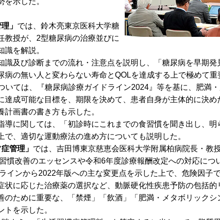
勢を示した。
。
管理」
では、鈴木亮東京医科大学糖
任教授が、2型糖尿病の治療並びに
知識を解説。
識及び診断までの流れ・注意点を説明し、「糖尿病を早期発
尿病の無い人と変わらない寿命とQOLを達成する上で極めて重
ついては、『糖尿病診療ガイドライン2024』等を基に、肥満
に達成可能な目標を、期限を決めて、患者自身が主体的に決め
養計画書の書き方も示した。
導に関しては、「初診時にこれまでの食習慣を聞き出し、明
上で、適切な運動療法の進め方についても説明した。
常症管理」
では、吉田博東京慈恵会医科大学附属柏病院長・教
活習慣改善のエッセンスや令和6年度診療報酬改定への対応につ
ラインから2022年版への主な変更点を示した上で、危険因子
症状に応じた治療薬の選択など、動脈硬化性疾患予防の包括的
善のために重要な、「禁煙」「飲酒」「肥満・メタボリックシ
ントを示した。