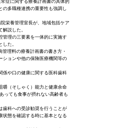
異常症に関する療養計画書の具体的
との多職種連携の重要性も強調し
病院栄養管理室長が、地域包括ケア
て解説した。
腔管理の三要素を一体的に実施す
とした。
病管理料の療養計画書の書き方・
ーションや他の保険医療機関等の
関係や口の健康に関する医科歯科
咀嚼（そしゃく）能力と健康余命
があっても食事が摂れない高齢者も
は歯科への受診勧奨を行うことが
康状態を確認する時に基本となる