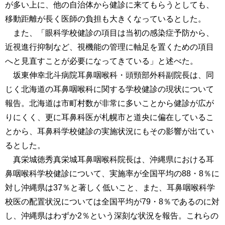
が多い上に、他の自治体から健診に来てもらうとしても、
移動距離が長く医師の負担も大きくなっているとした。
また、「眼科学校健診の項目は当初の感染症予防から、
近視進行抑制など、視機能の管理に軸足を置くための項目
へと見直すことが必要になってきている」と述べた。
坂東伸幸北斗病院耳鼻咽喉科・頭頸部外科副院長は、同
じく北海道の耳鼻咽喉科に関する学校健診の現状について
報告。北海道は市町村数が非常に多いことから健診が広が
りにくく、更に耳鼻科医が札幌市と道央に偏在しているこ
とから、耳鼻科学校健診の実施状況にもその影響が出てい
るとした。
真栄城徳秀真栄城耳鼻咽喉科院長は、沖縄県における耳
鼻咽喉科学校健診について、実施率が全国平均の88・8％に
対し沖縄県は37％と著しく低いこと、また、耳鼻咽喉科学
校医の配置状況については全国平均が79・8％であるのに対
し、沖縄県はわずか2％という深刻な状況を報告。これらの