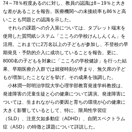
74～78％程度あるのに対し、教員の認識は8～19％と大き
な差があることを報告。医療機関への未接続率も86％と高
いことも問題との認識を示した。
それらの課題への介入策については、タブレット端末を
使用した質問紙システム「こころの学校けんしんくん」を
活用。これまでに2万名以上の子どもが参加し、不登校の早
期発見・予防的介入に成功していることを報告。更に、
8000名の子どもを対象に「こころの学校健診」を行った結
果、早期医療介入群では就寝時刻が早まり、無欠席の子ど
もが増加したことなどを挙げ、その成果を強調した。
小林潤一郎明治学院大学心理学部教育発達学科教授は、
発達障害の児童生徒と心の健康について講演。発達障害に
ついては、生まれながらの要因と育ちの環境が心の健康に
大きく影響しているとして、特に、限局性学習症
（SLD）、注意欠如多動症（ADHD）、自閉スペクトラム
症（ASD）の特徴と課題について詳説した。