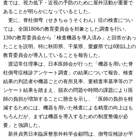
査では、視力低下・近視の予防のために屋外活動が重要で
あることが明らかになっているとした。
更に、脊柱側弯（せきちゅうそくわん）症の検査につい
ては、全国1806の教育委員会を対象とした調査を行い、
139の教育委員会から「検査機器を導入済み」と回答があっ
たことを説明。特に秋田県、千葉県、愛媛県では6割以上の
教育委員会が導入していることを報告した。
渡辺常任理事は、日本医師会が行った「機器を用いた脊
柱側弯症検診アンケート調査」の結果について報告。検査
結果の判読者や機器ごとの有所見率、要精査率基準等のア
ンケート結果を踏まえ、脱衣の問題や時間の課題により医
師の負担が増加することに懸念を示し、「医師の負担を軽
減するためには、機器を用いた検査による精度の向上はも
ちろんだが、まずは機器を導入するための制度整備が必
要」と強調した。
新井貞男日本臨床整形外科学会顧問は、側弯症検診が平