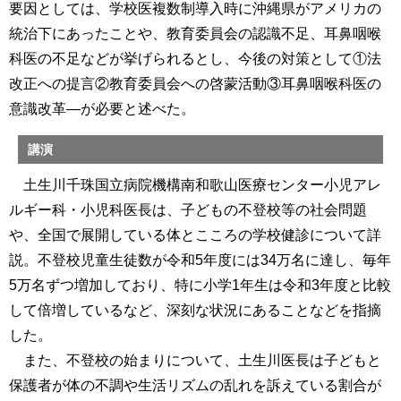
要因としては、学校医複数制導入時に沖縄県がアメリカの
統治下にあったことや、教育委員会の認識不足、耳鼻咽喉
科医の不足などが挙げられるとし、今後の対策として①法
改正への提言②教育委員会への啓蒙活動③耳鼻咽喉科医の
意識改革―が必要と述べた。
講演
土生川千珠国立病院機構南和歌山医療センター小児アレ
ルギー科・小児科医長は、子どもの不登校等の社会問題
や、全国で展開している体とこころの学校健診について詳
説。不登校児童生徒数が令和5年度には34万名に達し、毎年
5万名ずつ増加しており、特に小学1年生は令和3年度と比較
して倍増しているなど、深刻な状況にあることなどを指摘
した。
また、不登校の始まりについて、土生川医長は子どもと
保護者が体の不調や生活リズムの乱れを訴えている割合が