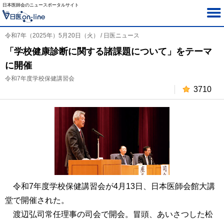
日本医師会のニュースポータルサイト
令和7年（2025年）5月20日（火） / 日医ニュース
「学校健康診断に関する諸課題について」をテーマ
に開催
令和7年度学校保健講習会
3710
令和7年度学校保健講習会が4月13日、日本医師会館大講
堂で開催された。
渡辺弘司常任理事の司会で開会。冒頭、あいさつした松