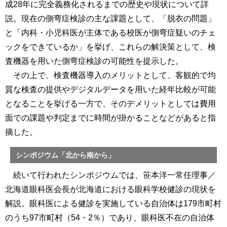
成28年に完全義務化されるまでの歴史や現状について詳
説。現在の側弯症検診の主な課題として、「脱衣の問題」
と「内科・小児科医が主体である校医が側弯症疑いのチェ
ックをできているか」を挙げ、これらの解決策として、検
査機器を用いた側弯症検診の可能性を提示した。
その上で、検査機器導入のメリットとして、客観的で均
質な検査の提供やデジタルデータを用いた経年比較が可能
となることを挙げる一方で、そのデメリットとしては費用
面での課題や判定までに時間が掛かることなどがあると指
摘した。
シンポジウム「北から南から」
続いて行われたシンポジウムでは、笹本洋一常任理事／
北海道眼科医会長が北海道における眼科学校健診の現状を
解説。眼科医による健診を実施している自治体は179市町村
のうち97市町村（54・2％）であり、眼科医不在の自治体