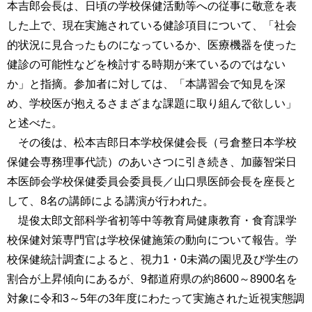
本吉郎会長は、日頃の学校保健活動等への従事に敬意を表
した上で、現在実施されている健診項目について、「社会
的状況に見合ったものになっているか、医療機器を使った
健診の可能性などを検討する時期が来ているのではない
か」と指摘。参加者に対しては、「本講習会で知見を深
め、学校医が抱えるさまざまな課題に取り組んで欲しい」
と述べた。
その後は、松本吉郎日本学校保健会長（弓倉整日本学校
保健会専務理事代読）のあいさつに引き続き、加藤智栄日
本医師会学校保健委員会委員長／山口県医師会長を座長と
して、8名の講師による講演が行われた。
堤俊太郎文部科学省初等中等教育局健康教育・食育課学
校保健対策専門官は学校保健施策の動向について報告。学
校保健統計調査によると、視力1・0未満の園児及び学生の
割合が上昇傾向にあるが、9都道府県の約8600～8900名を
対象に令和3～5年の3年度にわたって実施された近視実態調