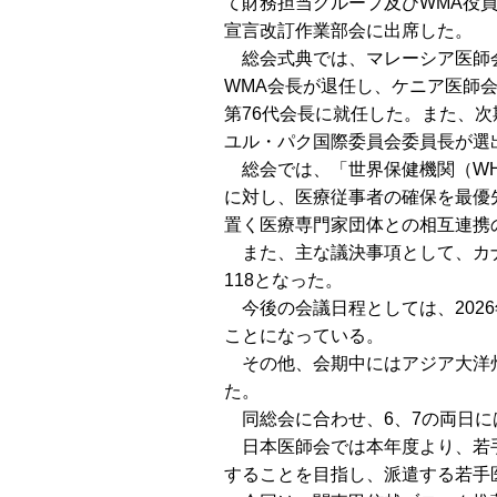
て財務担当グループ及びWMA役
宣言改訂作業部会に出席した。
総会式典では、マレーシア医師会
WMA会長が退任し、ケニア医師
第76代会長に就任した。また、
ユル・パク国際委員会委員長が選
総会では、「世界保健機関（WH
に対し、医療従事者の確保を最優
置く医療専門家団体との相互連携
また、主な議決事項として、カナ
118となった。
今後の会議日程としては、202
ことになっている。
その他、会期中にはアジア大洋州
た。
同総会に合わせ、6、7の両日に
日本医師会では本年度より、若手
することを目指し、派遣する若手