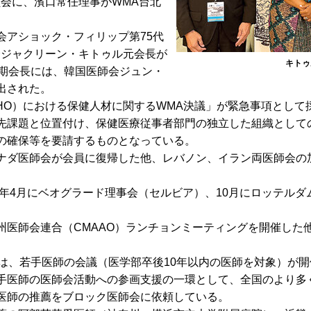
員会に、濱口常任理事がWMA台北
アショック・フィリップ第75代
会ジャクリーン・キトゥル元会長が
キトゥ
次期会長には、韓国医師会ジュン・
出された。
O）における保健人材に関するWMA決議」が緊急事項として
先課題と位置付け、保健医療従事者部門の独立した組織として
の確保等を要請するものとなっている。
ダ医師会が会員に復帰した他、レバノン、イラン両医師会の
6年4月にベオグラード理事会（セルビア）、10月にロッテル
医師会連合（CMAAO）ランチョンミーティングを開催した
は、若手医師の会議（医学部卒後10年以内の医師を対象）が開
医師の医師会活動への参画支援の一環として、全国のより多
医師の推薦をブロック医師会に依頼している。