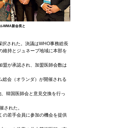
ルWMA新会長と
採択された。決議はWHO事務総長
の維持とジュネーブ地域に本部を
加盟が承認され、加盟医師会数は
ダム総会（オランダ）が開催される
他、韓国医師会と意見交換を行っ
催された。
くの若手会員に参加の機会を提供