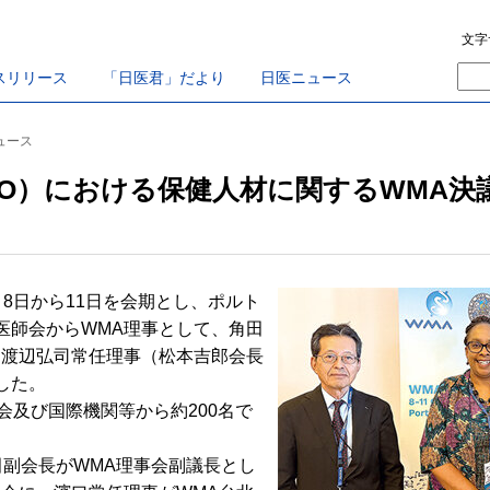
文字
スリリース
「日医君」だより
日医ニュース
ニュース
O）における保健人材に関するWMA決
8日から11日を会期とし、ポルト
医師会からWMA理事として、角田
、渡辺弘司常任理事（松本吉郎会長
した。
会及び国際機関等から約200名で
副会長がWMA理事会副議長とし