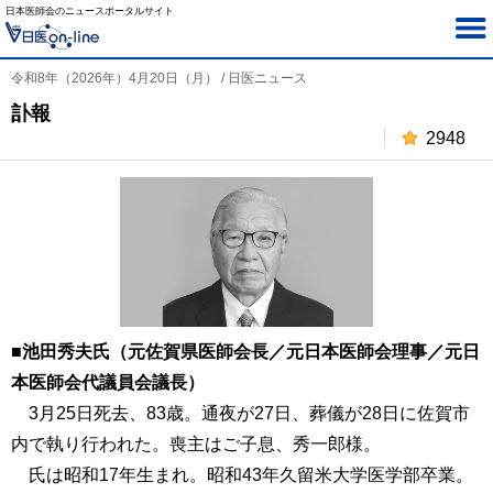
日本医師会のニュースポータルサイト
令和8年（2026年）4月20日（月） / 日医ニュース
訃報
2948
■池田秀夫氏（元佐賀県医師会長／元日本医師会理事／元日
本医師会代議員会議長）
3月25日死去、83歳。通夜が27日、葬儀が28日に佐賀市
内で執り行われた。喪主はご子息、秀一郎様。
氏は昭和17年生まれ。昭和43年久留米大学医学部卒業。