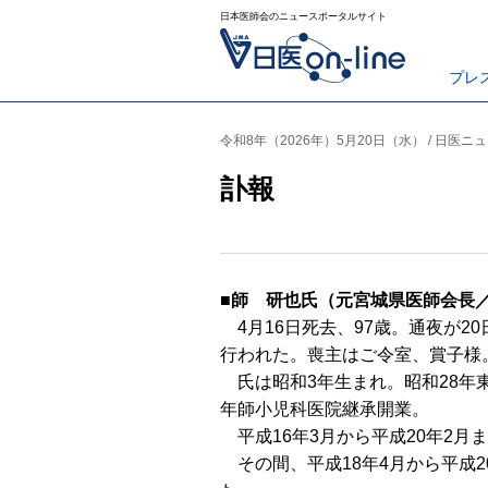
日本医師会のニュースポータルサイト
プレ
令和8年（2026年）5月20日（水） / 日医ニ
訃報
■師 研也氏（元宮城県医師会長
4月16日死去、97歳。通夜が2
行われた。喪主はご令室、賞子様
氏は昭和3年生まれ。昭和28年
年師小児科医院継承開業。
平成16年3月から平成20年2月
その間、平成18年4月から平成2