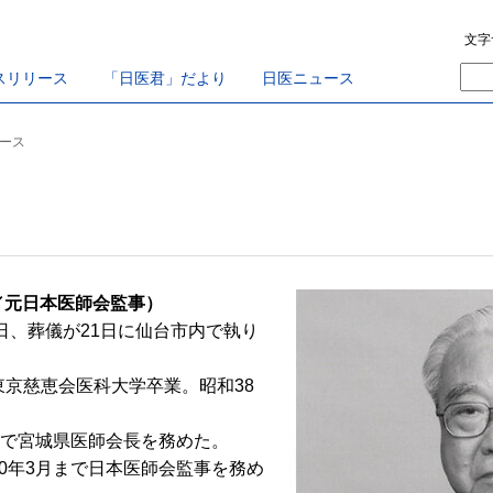
文字
スリリース
「日医君」だより
日医ニュース
ュース
／元日本医師会監事）
0日、葬儀が21日に仙台市内で執り
。
東京慈恵会医科大学卒業。昭和38
まで宮城県医師会長を務めた。
0年3月まで日本医師会監事を務め