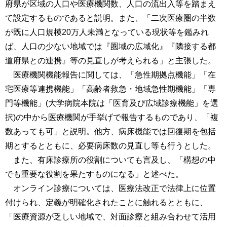
府県が区域の人口や医療機関数、人口の流出入等を踏まえ
て設定するものであると説明。また、「二次医療圏の半数
が既に人口規模20万人未満となっている現状等を鑑みれ
ば、人口の少ない地域では『圏域の広域化』『隣接する都
道府県との連携』等の見直しが考えられる」と主張した。
医療機関機能報告に関しては、「急性期拠点機能」「在
宅医療等連携機能」「高齢者救急・地域急性期機能」「専
門等機能」(大学病院本院は「医育及び広域診療機能」を選
択)の中から医療機関が手挙げで報告するものであり、「複
数あっても可」と説明。他方、病床機能では回復期を包括
期とするとともに、必要病床数の見直し等も行うとした。
また、有床診療所の役割についても言及し、「構想の中
でも重要な役割を果たすものになる」と述べた。
オンライン診療については、医療法改正で法律上に位置
付けられ、定義が明確化されたことに触れるとともに、
「医療資源が乏しい地域で、対面診療と組み合わせて活用