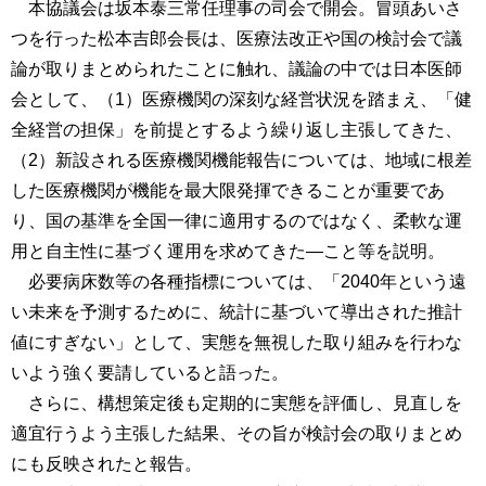
本協議会は坂本泰三常任理事の司会で開会。冒頭あいさ
つを行った松本吉郎会長は、医療法改正や国の検討会で議
論が取りまとめられたことに触れ、議論の中では日本医師
会として、（1）医療機関の深刻な経営状況を踏まえ、「健
全経営の担保」を前提とするよう繰り返し主張してきた、
（2）新設される医療機関機能報告については、地域に根差
した医療機関が機能を最大限発揮できることが重要であ
り、国の基準を全国一律に適用するのではなく、柔軟な運
用と自主性に基づく運用を求めてきた―こと等を説明。
必要病床数等の各種指標については、「2040年という遠
い未来を予測するために、統計に基づいて導出された推計
値にすぎない」として、実態を無視した取り組みを行わな
いよう強く要請していると語った。
さらに、構想策定後も定期的に実態を評価し、見直しを
適宜行うよう主張した結果、その旨が検討会の取りまとめ
にも反映されたと報告。