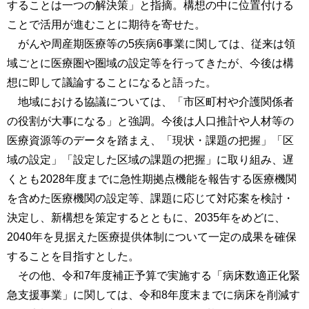
することは一つの解決策」と指摘。構想の中に位置付ける
ことで活用が進むことに期待を寄せた。
がんや周産期医療等の5疾病6事業に関しては、従来は領
域ごとに医療圏や圏域の設定等を行ってきたが、今後は構
想に即して議論することになると語った。
地域における協議については、「市区町村や介護関係者
の役割が大事になる」と強調。今後は人口推計や人材等の
医療資源等のデータを踏まえ、「現状・課題の把握」「区
域の設定」「設定した区域の課題の把握」に取り組み、遅
くとも2028年度までに急性期拠点機能を報告する医療機関
を含めた医療機関の設定等、課題に応じて対応案を検討・
決定し、新構想を策定するとともに、2035年をめどに、
2040年を見据えた医療提供体制について一定の成果を確保
することを目指すとした。
その他、令和7年度補正予算で実施する「病床数適正化緊
急支援事業」に関しては、令和8年度末までに病床を削減す