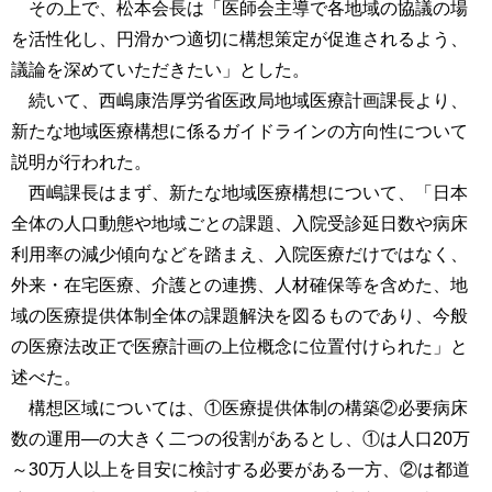
その上で、松本会長は「医師会主導で各地域の協議の場
を活性化し、円滑かつ適切に構想策定が促進されるよう、
議論を深めていただきたい」とした。
続いて、西嶋康浩厚労省医政局地域医療計画課長より、
新たな地域医療構想に係るガイドラインの方向性について
説明が行われた。
西嶋課長はまず、新たな地域医療構想について、「日本
全体の人口動態や地域ごとの課題、入院受診延日数や病床
利用率の減少傾向などを踏まえ、入院医療だけではなく、
外来・在宅医療、介護との連携、人材確保等を含めた、地
域の医療提供体制全体の課題解決を図るものであり、今般
の医療法改正で医療計画の上位概念に位置付けられた」と
述べた。
構想区域については、①医療提供体制の構築②必要病床
数の運用―の大きく二つの役割があるとし、①は人口20万
～30万人以上を目安に検討する必要がある一方、②は都道