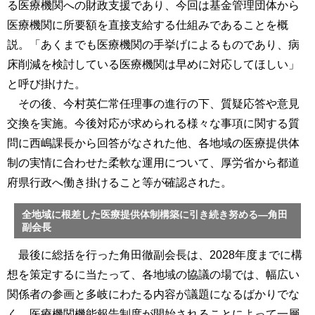
る医療機関への財政支援であり、今回は基金管理団体から
医療機関に所要額を直接支給する仕組みであることを概
説。「あくまでも医療機関の手挙げによるものであり、病
床削減を検討している医療機関は早めに対応してほしい」
と呼び掛けた。
その後、今村英仁常任理事の進行の下、質疑応答や意見
交換を実施。今後対応が求められる様々な事項に関する質
問に西嶋課長から回答がなされた他、各地域の医療提供体
制の実情に合わせた柔軟な運用について、厚労省から都道
府県行政へ働き掛けること等が確認された。
全地域に根差した医療提供体制構築に引き続き努める―角田
副会長
最後に総括を行った角田徹副会長は、2028年度までに構
想を策定するに当たって、各地域の協議の場では、幅広い
関係者の参画と多岐にわたる内容が議題になるばかりでな
く、医療機関機能報告制度が開始されることによって一層