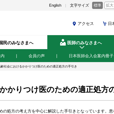
English
文字サイズ
標準
拡大
アクセス
日
国民のみなさまへ
医師のみなさまへ
案内
会員の声
日本医師会入会案内冊子
高齢社会におけるかかりつけ医のための適正処方の手引き
かかりつけ医のための適正処方
めの処方の考え方を中心に解説した手引きとなっています。患