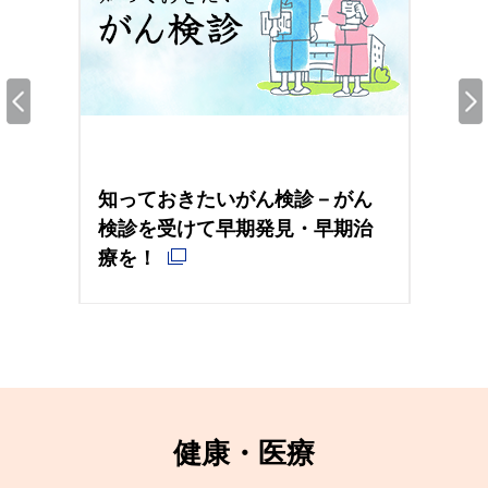
知っておきたいがん検診－がん
世
ト＆
検診を受けて早期発見・早期治
度
療を！
健康・医療