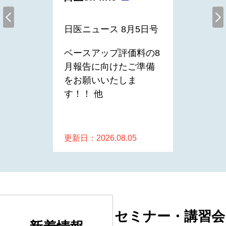
日医ニュース 8月5日号
日本医
度にお
員が、各
ベースアップ評価料の8
キュラ
護の提供
月報告に向けたご準備
できる
るための
をお願いいたしま
です。
す！！ 他
日医雑誌
更新し
更新日：2026.08.05
更新日：20
セミナー・講習会