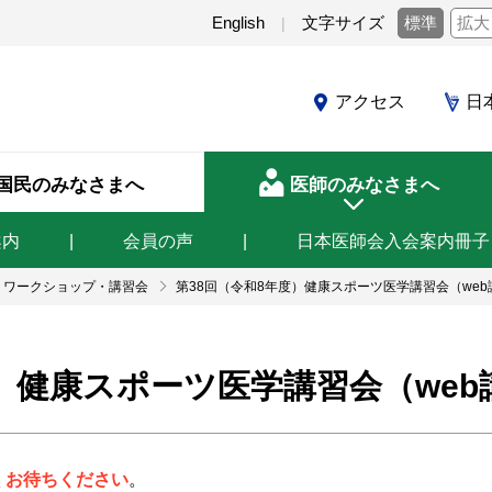
English
文字サイズ
標準
拡大
アクセス
日
国民のみなさまへ
医師のみなさまへ
案内
会員の声
日本医師会入会案内冊子
・ワークショップ・講習会
第38回（令和8年度）健康スポーツ医学講習会（web
度）健康スポーツ医学講習会（web
くお待ちください
。