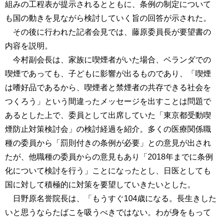
組みの工程表が提示されるとともに、条例の制定について
も国の動きを見ながら検討していく旨の回答が示された。
その後に行われた記者会見では、藤原委員長が要望書の
内容を説明。
今村副会長は、家族に喫煙者がいた場合、ベランダでの
喫煙であっても、子どもに影響が出るものであり、「喫煙
は嗜好品であるから、喫煙者と禁煙者の共存できる社会を
つくろう」という間違ったメッセージを出すことは問題で
あるとした上で、委員として出席していた「東京都受動喫
煙防止対策検討会」の検討経過を紹介。多くの医療関係職
種の委員から「罰則付きの条例が必要」との意見が出され
たが、他職種の委員からの意見もあり「2018年までに条例
化について検討を行う」ことになったとし、日医としても
国に対して積極的に対策を要望していきたいとした。
日野原名誉院長は、「もうすぐ104歳になる。長生きした
いと思うならたばこを吸うべきではない。わが身をもって