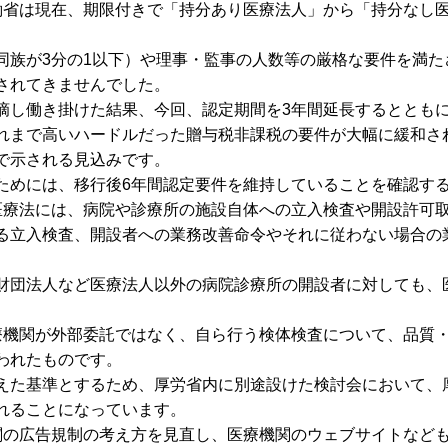
省は現在、期限付きで「持分あり医療法人」から「持分なし
。
族が3分の1以下）や理事・監事の人数等の厳格な要件を満た
されてきませんでした。
し働き掛けた結果、今回、認定期間を3年間延長するととも
れまで高いハードルだった贈与税非課税の要件が大幅に緩和さ
で示される見込みです。
めには、移行後6年間認定要件を維持していることを確認す
療法には、病院や診療所の施設自体への立入検査や開設許可
る立入検査、開設者への業務改善命令やそれに従わない場合の
団法人など医療法人以外の病院診療所の開設者に対しても、
機関が外部委託ではなく、自ら行う検体検査について、品質
われたものです。
た基準とするため、厚労省内に別途設けた検討会において、
れることになっています。
の広告規制の考え方を見直し、医療機関のウェブサイトなど