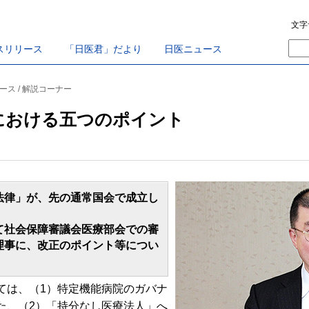
文字
スリリース
「日医君」だより
日医ニュース
ース / 解説コーナー
における五つのポイント
律」が、先の通常国会で成立し
社会保障審議会医療部会での審
理事に、改正のポイント等につい
は、（1）特定機能病院のガバナ
た、（2）「持分なし医療法人」へ