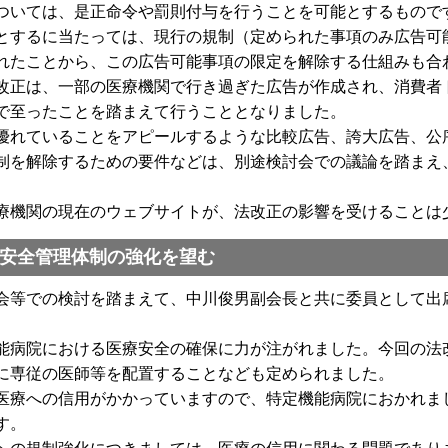
ついては、是正命令や罰則付与を行うことを可能とするもので
するに当たっては、現行の規制（定められた事項のみ広告可
れたことから、この広告可能事項の限定を解除する仕組みも合
正は、一部の医療機関で行き過ぎた広告が作成され、消費者
で至ったことを踏まえて行うこととなりました。
れていることをアピールするような比較広告、誇大広告、公
制を解除するための要件などは、別途検討会での議論を踏まえ
機関の現在のウェブサイトが、法改正の影響を受けることは
安全管理体制の強化を望む
等での検討を踏まえて、中川俊男副会長と共に委員として出
。
病院における医療安全の確保に力が注がれました。今回の法
に専従の医師等を配置することなども定められました。
療への信用がかかっていますので、特定機能病院におかれま
す。