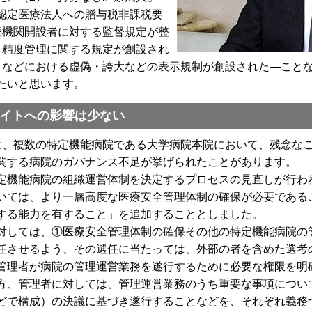
認定医療法人への贈与税非課税要
療機関開設者に対する監督規定が整
・精度管理に関する規定が創設され
トなどにおける虚偽・誇大などの表示規制が創設された―こと
たいと思います。
イトへの影響は少ない
、複数の特定機能病院である大学病院本院において、残念な
関する病院のガバナンス不足が挙げられたことがあります。
機能病院の組織運営体制を決定するプロセスの見直しが行わ
ては、より一層高度な医療安全管理体制の確保が必要である
する能力を有すること」を追加することとしました。
しては、①医療安全管理体制の確保その他の特定機能病院の
任させるよう、その選任に当たっては、外部の者を含めた選考
管理者が病院の管理運営業務を遂行するために必要な権限を明
方、管理者に対しては、管理運営業務のうち重要な事項につい
どで構成）の決議に基づき遂行することなどを、それぞれ義務