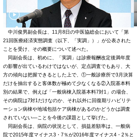
中川俊男副会長は、11月8日の中医協総会において「第
21回医療経済実態調査（以下、「実調」）」が公表された
ことを受け、その概要について述べた。
同副会長は、初めに、「実調」は診療報酬改定後満年度
の影響が出ているわけではないが、定点調査でもあり、大
方の傾向は把握できるとした上で、①一般診療所で3月決算
だけを抽出すると客体数が極めて少なくなる②入院基本料
別の結果で、例えば「一般病棟入院基本料7対1」の場合、
その病院は7対1だけなのか、それ以外に回復期リハビリテ
ーション病棟や地域包括ケア病棟があるのかどうかは調査
されていない―ことを今後の課題として挙げた。
同副会長は、病院の状況として、損益差額率は、一般病
院で2015年度マイナス3・7％が2016年度マイナス4・2％と