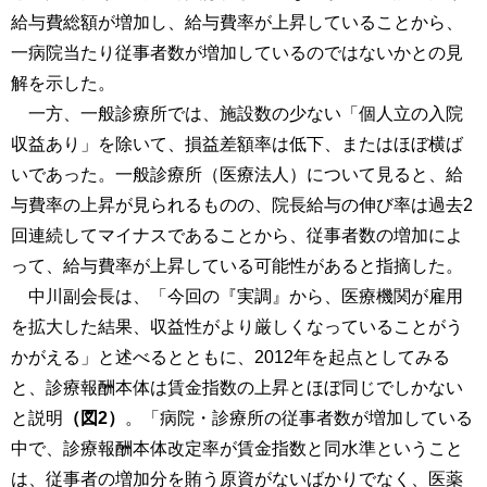
給与費総額が増加し、給与費率が上昇していることから、
一病院当たり従事者数が増加しているのではないかとの見
解を示した。
一方、一般診療所では、施設数の少ない「個人立の入院
収益あり」を除いて、損益差額率は低下、またはほぼ横ば
いであった。一般診療所（医療法人）について見ると、給
与費率の上昇が見られるものの、院長給与の伸び率は過去2
回連続してマイナスであることから、従事者数の増加によ
って、給与費率が上昇している可能性があると指摘した。
中川副会長は、「今回の『実調』から、医療機関が雇用
を拡大した結果、収益性がより厳しくなっていることがう
かがえる」と述べるとともに、2012年を起点としてみる
と、診療報酬本体は賃金指数の上昇とほぼ同じでしかない
と説明
（図2）
。「病院・診療所の従事者数が増加している
中で、診療報酬本体改定率が賃金指数と同水準ということ
は、従事者の増加分を賄う原資がないばかりでなく、医薬