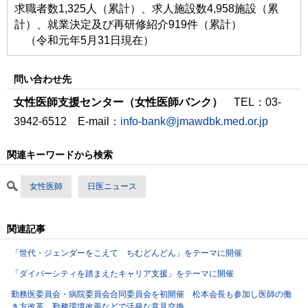
求職者数1,325人（累計）、求人施設数4,958施設（累
計）、就業決定及び再研修紹介919件（累計）
（令和元年5月31日現在）
問い合わせ先
女性医師支援センター（女性医師バンク）
TEL：03-
3942-6512 E-mail：
info-bank@jmawdbk.med.or.jp
関連キーワードから検索
女性医師
日医ニュース
関連記事
「世代・ジェンダーをこえて ちむどんどん」をテーマに開催
「ダイバーシティを踏まえたキャリア支援」をテーマに開催
勤務医委員会・病院委員会合同委員会を初開催 松本会長も参加し医師の働
き方改革、勤務環境改善などで活発な意見交換