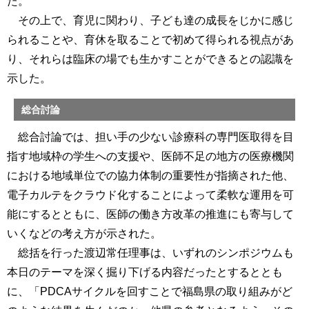
た。
その上で、育児に関わり、子ども達の成長をじかに感じ
られることや、育休を取ることで初めて得られる視点があ
り、それらは臨床の場でも生かすことができるとの認識を
示した。
総合討論
総合討論では、担い手の少ない診療科の専門医取得を目
指す地域枠の学生への支援や、医師不足の地方の医療機関
における地域単位での協力体制の重要性が指摘された他、
電子カルテをクラウド化することによって柔軟な運用を可
能にするとともに、医師の働き方改革の推進にも寄与して
いくなどの考え方が示された。
総括を行った渡辺常任理事は、いずれのシンポジウムも
本日のテーマを深く掘り下げる内容だったとするととも
に、「PDCAサイクルを回すことで福島県の取り組みがど