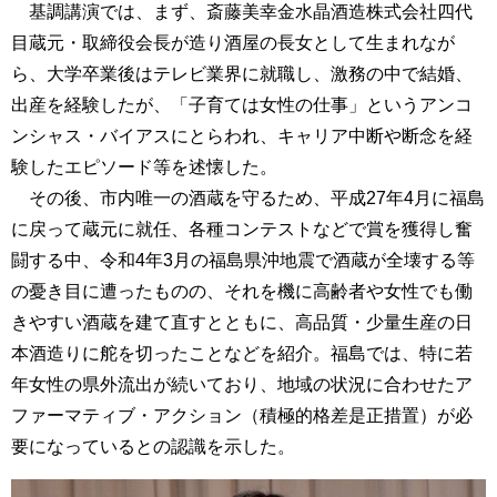
基調講演では、まず、斎藤美幸金水晶酒造株式会社四代
目蔵元・取締役会長が造り酒屋の長女として生まれなが
ら、大学卒業後はテレビ業界に就職し、激務の中で結婚、
出産を経験したが、「子育ては女性の仕事」というアンコ
ンシャス・バイアスにとらわれ、キャリア中断や断念を経
験したエピソード等を述懐した。
その後、市内唯一の酒蔵を守るため、平成27年4月に福島
に戻って蔵元に就任、各種コンテストなどで賞を獲得し奮
闘する中、令和4年3月の福島県沖地震で酒蔵が全壊する等
の憂き目に遭ったものの、それを機に高齢者や女性でも働
きやすい酒蔵を建て直すとともに、高品質・少量生産の日
本酒造りに舵を切ったことなどを紹介。福島では、特に若
年女性の県外流出が続いており、地域の状況に合わせたア
ファーマティブ・アクション（積極的格差是正措置）が必
要になっているとの認識を示した。