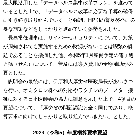
最大限活用した「データヘルス集中改革プラン」を進めて
いるとした上で、「データヘルス改革に必要な予算の確保
に引き続き取り組んでいく」と強調。HPKIの普及啓発に必
要な施策などをしっかりと進めていく姿勢を示した。
長島常任理事は、サイバーセキュリティについて、対策
が周知されても実施するための財源がないことは喫緊の課
題であることを指摘した他、令和5年1月稼働予定の電子処
方箋（せん）について、普及には導入費用の全額補助が必
要とした。
説明会の最後には、伊原和人厚労省医政局長があいさつ
を行い、オミクロン株への対応やワクチンのブースター接
種に対する日本医師会の協力に謝意を示した上で、4項目の
要望について、「厚労省の問題認識と全く同じであり、概
算要求に向けてしっかりと取り組んでいきたい」とした。
2023（令和5）年度概算要求要望