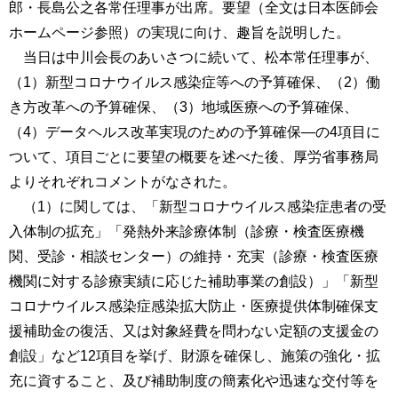
郎・長島公之各常任理事が出席。要望（全文は日本医師会
ホームページ参照）の実現に向け、趣旨を説明した。
当日は中川会長のあいさつに続いて、松本常任理事が、
（1）新型コロナウイルス感染症等への予算確保、（2）働
き方改革への予算確保、（3）地域医療への予算確保、
（4）データヘルス改革実現のための予算確保―の4項目に
ついて、項目ごとに要望の概要を述べた後、厚労省事務局
よりそれぞれコメントがなされた。
（1）に関しては、「新型コロナウイルス感染症患者の受
入体制の拡充」「発熱外来診療体制（診療・検査医療機
関、受診・相談センター）の維持・充実（診療・検査医療
機関に対する診療実績に応じた補助事業の創設）」「新型
コロナウイルス感染症感染拡大防止・医療提供体制確保支
援補助金の復活、又は対象経費を問わない定額の支援金の
創設」など12項目を挙げ、財源を確保し、施策の強化・拡
充に資すること、及び補助制度の簡素化や迅速な交付等を