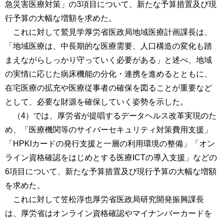
急災害医療対策」の3項目について、新たな予算措置及び現
行予算の大幅な増額を求めた。
これに対して鷲見学厚労省医政局地域医療計画課長は、
「地域医療は、中長期的な医療需要、人口構造の変化も踏
まえながらしっかり守っていく必要がある」と述べ、地域
の実情に応じた病床機能の分化・連携を進めるとともに、
在宅医療の拡充や医療従事者の確保を図ることが重要など
として、必要な財源を確保していく姿勢を示した。
（4）では、厚労省が提唱するデータヘルス改革実現のた
め、「医療機関等のサイバーセキュリティ対策費用支援」
「HPKIカードの発行支援と一層の利用環境の整備」「オン
ライン資格確認をはじめとする医療ICTの導入支援」などの
6項目について、新たな予算措置及び現行予算の大幅な増額
を求めた。
これに対して笠松淳也厚労省医政局研究開発振興課長
は、厚労省はオンライン資格確認やマイナンバーカードを