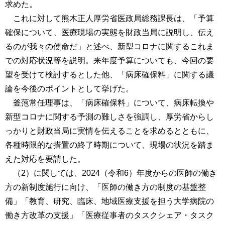
求めた。
これに対して熊木正人厚労省医政局総務課長は、「予算
確保について、医療現場の実態を財政当局に説明し、伝え
るのが我々の使命だ」と述べ、新型コロナに関するこれま
での対応状況等を説明。来年度予算についても、今回の要
望を受けて検討するとした他、「病床確保料」に関する議
論を今後のポイントとして挙げた。
釜萢常任理事は、「病床確保料」について、病床転換や
新型コロナに関する予測の難しさを強調し、厚労省からし
っかりと財政当局に実情を伝えることを求めるとともに、
各種時限的な措置の終了時期について、現場の状況を踏ま
えた対応を要請した。
（2）に関しては、2024（令和6）年度からの医師の働き
方の新制度施行に向け、「医師の働き方の制度の基盤整
備」「教育、研究、臨床、地域医療支援を担う大学病院の
働き方改革の支援」「医療従事者のタスクシェア・タスク