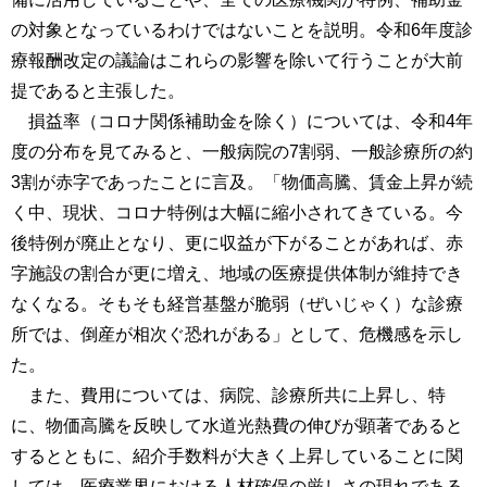
の対象となっているわけではないことを説明。令和6年度診
療報酬改定の議論はこれらの影響を除いて行うことが大前
提であると主張した。
損益率（コロナ関係補助金を除く）については、令和4年
度の分布を見てみると、一般病院の7割弱、一般診療所の約
3割が赤字であったことに言及。「物価高騰、賃金上昇が続
く中、現状、コロナ特例は大幅に縮小されてきている。今
後特例が廃止となり、更に収益が下がることがあれば、赤
字施設の割合が更に増え、地域の医療提供体制が維持でき
なくなる。そもそも経営基盤が脆弱（ぜいじゃく）な診療
所では、倒産が相次ぐ恐れがある」として、危機感を示し
た。
また、費用については、病院、診療所共に上昇し、特
に、物価高騰を反映して水道光熱費の伸びが顕著であると
するとともに、紹介手数料が大きく上昇していることに関
しては、医療業界における人材確保の厳しさの現れである