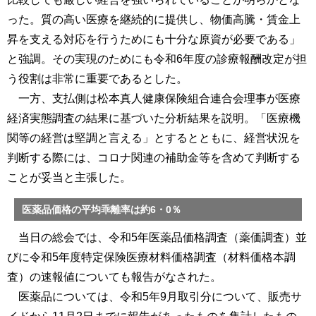
った。質の高い医療を継続的に提供し、物価高騰・賃金上
昇を支える対応を行うためにも十分な原資が必要である」
と強調。その実現のためにも令和6年度の診療報酬改定が担
う役割は非常に重要であるとした。
一方、支払側は松本真人健康保険組合連合会理事が医療
経済実態調査の結果に基づいた分析結果を説明。「医療機
関等の経営は堅調と言える」とするとともに、経営状況を
判断する際には、コロナ関連の補助金等を含めて判断する
ことが妥当と主張した。
医薬品価格の平均乖離率は約6・0％
当日の総会では、令和5年医薬品価格調査（薬価調査）並
びに令和5年度特定保険医療材料価格調査（材料価格本調
査）の速報値についても報告がなされた。
医薬品については、令和5年9月取引分について、販売サ