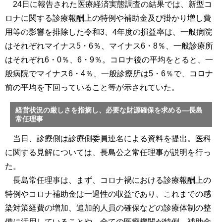
24日に報告された医療経済実態調査の結果では、新型コ
ロナに関する診療報酬上の特例や補助金及び掛かり増し費
用等の影響を排除した令和3、4年度の損益率は、一般病院
はそれぞれマイナス5・6％、マイナス6・8％、一般診療所
はそれぞれ6・0％、6・9％。コロナ後の平均をとると、一
般病院でマイナス6・4％、一般診療所は5・6％で、コロナ
前の平均を下回っていること等が示されていた。
経営状況の厳しさを指摘し、必要な財源確保を求める―長島
常任理事
当日、診療側は診療側委員連名による資料を提出。医科
に関する見解については、長島公之常任理事が説明を行っ
た。
長島常任理事は、まず、コロナ禍における診療報酬上の
特例やコロナ補助金は一過性の収益であり、これまでの感
染対策経費の増加、追加的人員の確保などの診療体制の整
備に活用していることや、全ての医療機関が特例、補助金