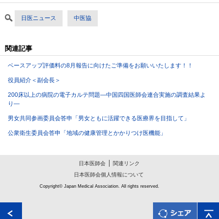
日医ニュース
中医協
関連記事
ベースアップ評価料の8月報告に向けたご準備をお願いいたします！！
役員紹介＜副会長＞
200床以上の病院の電子カルテ問題―中国四国医師会連合実施の調査結果よ
り―
男女共同参画委員会答申「男女ともに活躍できる医療界を目指して」
公衆衛生委員会答申「地域の健康管理とかかりつけ医機能」
日本医師会
関連リンク
日本医師会個人情報について
Copyright© Japan Medical Association. All rights reserved.