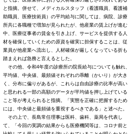
と指摘。併せて、メディカルスタッフ（看護職員、看護補
助職員、医療技術員）の平均給与に関しては、病院、診療
所共に各職種で増加が見られたが、他産業の賃上げが進む
中、医療従事者の賃金を引き上げ、サービスを提供する人
材を確保していくための原資を確実に担保することは、従
業員が他産業へ流出し、人材確保が厳しくなっている折も
踏まえれば急務と言えるとした。
その他、令和4年度の診療所の院長給与についても触れ、
平均値、中央値、最頻値それぞれの乖離（かいり）が大き
く、分布に偏りがあるが、これらは自由診療の比率が高い
と思われる一部の高額のデータが平均値を押し上げている
こと等が考えられると指摘。「実態を正確に把握するため
には、中央値と最頻値を重視するべきである」と述べた。
その上で、長島常任理事は医科、歯科、薬局を代表し
て、「今回の実調の結果からも医療機関等は、コロナ前と
比較しても厳しい経営を強いられていることが明らかとな