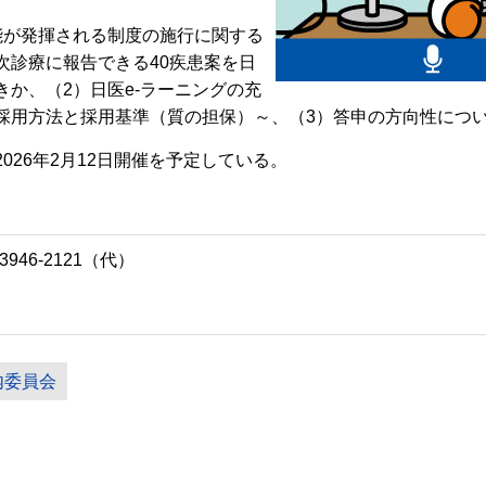
が発揮される制度の施行に関する
次診療に報告できる40疾患案を日
か、（2）日医e-ラーニングの充
採用方法と採用基準（質の担保）～、（3）答申の方向性につ
26年2月12日開催を予定している。
946-2121（代）
内委員会