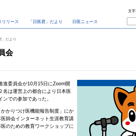
文字
スリリース
「日医君」だより
日医ニュース
医君」だより
員会
委員会が10月15日にZoom開
２名は運営上の都合により日本医
インでの参加であった。
かかりつけ医機能報告制度」にか
本医師会インターネット生涯教育講
導医のための教育ワークショップに