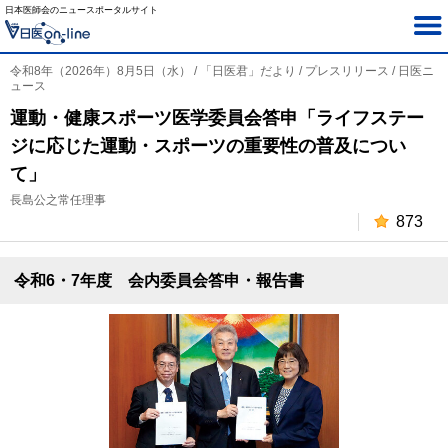
日本医師会のニュースポータルサイト
令和8年（2026年）8月5日（水） / 「日医君」だより / プレスリリース / 日医ニ
ュース
運動・健康スポーツ医学委員会答申「ライフステー
ジに応じた運動・スポーツの重要性の普及につい
て」
長島公之常任理事
873
令和6・7年度 会内委員会答申・報告書