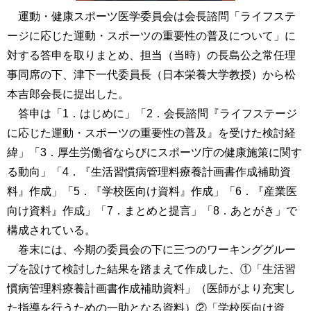
運動・健康スポーツ医学委員会は会長諮問「ライフステ
ージに応じた運動・スポーツの重要性の普及について」に
対する答申を取りまとめ、担当（当時）の長島公之常任理
事同席の下、津下一代委員長（日本栄養大学教授）から松
本吉郎会長に提出した。
答申は「1．はじめに」「2．会長諮問『ライフステージ
に応じた運動・スポーツの重要性の普及』を受けた検討経
緯」「3．厚生労働省ならびにスポーツ庁の健康施策に関す
る動向」「4．『生活習慣病管理料療養計画書作成補助資
料』作成」「5．『学校医向け資料』作成」「6．『産業医
向け資料』作成」「7．まとめと提言」「8．あとがき」で
構成されている。
巻末には、今期の委員会の下に三つのワーキンググルー
プを設けて検討した結果を踏まえて作成した、①「生活習
慣病管理料療養計画書作成補助資料」（医師がより充実し
た指導を行うための一助となる資料）②「学校医向け資