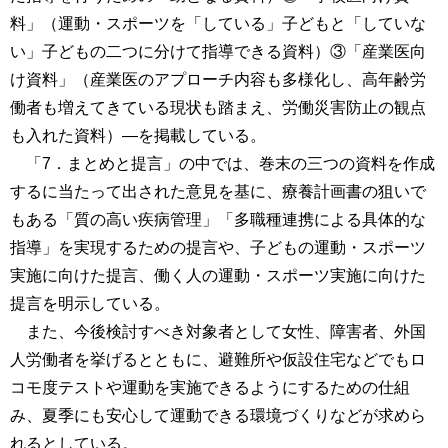
料」（運動・スポーツを「している」子どもと「していな
い」子どもの二つに分けて指導できる資料）③「産業医向
け資料」（産業医のアプローチ内容も多様化し、高年齢労
働者も増えてきている現状も踏まえ、労働災害防止の観点
も入れた資料）―を掲載している。
「7．まとめと提言」の中では、巻末の三つの資料を作成
するに当たって出された意見を基に、療養計画書の狙いで
もある「質の高い疾病管理」「多職種連携による具体的な
指導」を実現するための提言や、子どもの運動・スポーツ
実施に向けた提言、働く人の運動・スポーツ実施に向けた
提言を明示している。
また、今後検討すべき対象者として女性、障害者、外国
人労働者を挙げるとともに、避難所や仮設住宅などでもロ
コモ度テストや運動を実施できるようにするための仕組
み、夏季にも安心して運動できる環境づくりなどが求めら
れるとしている。