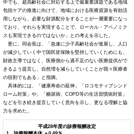
中でも、超高齢社会に対応する上で最重要課題である地域
包括ケアの推進に向けて、地域における医療資源を有効活
用しながら、必要な財源配分をすることが一層重要になっ
ており、それらを実現することで、ローカル・アベノミク
スも実現できるのではないか」との考えを示した。
更に、同会長は、「急速に少子高齢社会が進展し、人口
が減少していく中で国民皆保険を堅持していくためにも、
財政主導ではなく、医療側から過不足のない医療提供がで
きるよう提言し、自然増を減らしていくことが我々医療者
の役割でもある」と指摘。
具体的には、「健康寿命の延伸」「ロコモティブシンド
ローム対策」や、「糖尿病、COPD等の生活習慣病対策」
などを引き続き提言していく意向を示し、更なる理解と協
力を求めた。
平成28年度の診療報酬改定
1．診療報酬本体 ＋0.49％