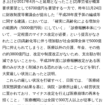
き上げが2017年4月へと延期となったこと(2)厚労省が概算
要求要望として6700億円を要望する一方で、昨年11月24日
に財政制度等審議会が提出した「平成28年度予算の編成等
に関する建議」においては、「確実に高齢化による増加分
の範囲内（5000億円弱）にしていく」「診療報酬本体につ
いて、一定程度のマイナス改定が必要」という提言がなさ
れたこと(3)高齢化等に伴う増加額が社会保障全体で5000億
円に抑えられてしまうと、医療以外の介護、年金、その他
の約3800億円は、改定や制度改正がないため、支出額が削
減できないことから、平成28年度に診療報酬改定がある医
療のみが大きく削減される恐れがあったこと─などを挙げ、
大変厳しい状況にあったと説明。
これらの厳しい状況を打破すべく、日医では、「医療経
済実態調査の結果を基に、病院・診療所は厳しい経営状況
に置かれており、マイナス改定を行えば医療崩壊の再来を
招くこと」「医療機関には全国で300万人以上が従事してお