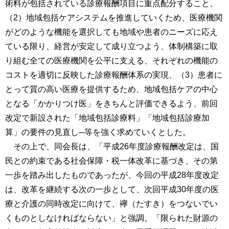
術料が包括されている診療報酬項目に重点配分すること、
（2）地域包括ケアシステムを推進していくため、医療機関
がどのような機能を選択しても地域や患者のニーズに応え
ている限り、経営が安定して成り立つよう、体制構築に取
り組む全ての医療機関を公平に支える、それぞれの機能の
コストを適切に反映した診療報酬体系の実現、（3）患者に
とって質の高い医療を提供するため、地域包括ケアの中心
となる「かかりつけ医」をきちんと評価できるよう、前回
改定で新設された「地域包括診療料」「地域包括診療加
算」の要件の見直し─等を強く求めていくとした。
その上で、同会長は、「平成26年度診療報酬改定は、国
民との約束である社会保障・税一体改革に基づき、その第
一歩を踏み出したものであったが、今回の平成28年度改定
は、改革を継続する次の一歩として、次回平成30年度の医
療と介護の同時改定に向けて、襷（たすき）をつないでい
くものとしなければならない」と強調。「限られた財源の