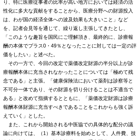
り、特に医療従事者の比率が高い地方においては経済の活
性化に多大な貢献をすることから、医療分野への財源投入
は、わが国の経済全体への波及効果も大きいこと」など
を、記者会見等を通じて、繰り返し主張してきたとし、
「このような趣旨を国民にご理解頂き、最終的に、診療報
酬の本体でプラス0・49％となったことに対しては一定の評
価をしたい」と述べた。
その一方で、今回の改定で薬価改定財源の半分以上が診
療報酬本体に充当されなかったことについては「極めて残
念である」と主張。「健康保険法において薬剤は診察等と
不可分一体であり、その財源を切り分けることは不適当で
ある」と改めて指摘するとともに、「薬価改定財源は診療
報酬本体財源に充当すべきであることをこれからも強く訴
えていく」とした。
また、これから開始される中医協での具体的な配分の議
論に向けては、（1）基本診療料を始めとして、人件費、技