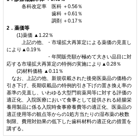
各科改定率 医科 ＋0.56％
歯科 ＋0.61％
調剤 ＋0.17％
2．薬価等
(1)薬価 ▲1.22％
上記の他、・市場拡大再算定による薬価の見直し
により▲0.19％
・年間販売額が極めて大きい品目に対
応する市場拡大再算定の特例の実施により▲0.28％
(2)材料価格 ▲0.11％
なお、上記の他、新規収載された後発医薬品の価格の
引き下げ、長期収載品の特例的引き下げの置き換え率の
基準の見直し、いわゆる大型門前薬局等に対する評価の
適正化、入院医療において食事として提供される経腸栄
養用製品に係る入院時食事療養費等の適正化、医薬品の
適正使用等の観点等からの1処方当たりの湿布薬の枚数
制限、費用対効果の低下した歯科材料の適正化の措置を
講ずる。