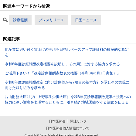
関連キーワードから検索
診療報酬
プレスリリース
日医ニュース
関連記事
他産業に追い付く賃上げの実現を目指しベースアップ評価料の積極的な算定
を
令和8年度診療報酬改定概要を説明し、その周知に対する協力を求める
ご活用下さい！「改定診療報酬点数表の概要（令和8年6月1日実施）」
令和8年度診療報酬改定に向け診療側から7項目の基本方針を示しその実現に
向けた取り組みを求める
片山財務大臣並びに上野厚生労働大臣に令和8年度診療報酬改定率の決定への
協力に深い謝意を表明するとともに、引き続き地域医療を守る決意を伝える
日本医師会
関連リンク
日本医師会個人情報について
Copyright© Japan Medical Association. All rights reserved.