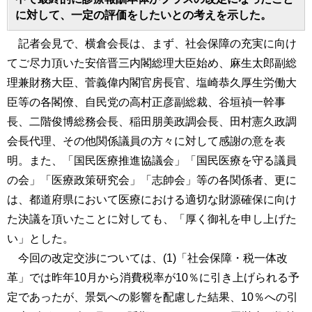
に対して、一定の評価をしたいとの考えを示した。
記者会見で、横倉会長は、まず、社会保障の充実に向け
てご尽力頂いた安倍晋三内閣総理大臣始め、麻生太郎副総
理兼財務大臣、菅義偉内閣官房長官、塩崎恭久厚生労働大
臣等の各閣僚、自民党の高村正彦副総裁、谷垣禎一幹事
長、二階俊博総務会長、稲田朋美政調会長、田村憲久政調
会長代理、その他関係議員の方々に対して感謝の意を表
明。また、「国民医療推進協議会」「国民医療を守る議員
の会」「医療政策研究会」「志帥会」等の各関係者、更に
は、都道府県において医療における適切な財源確保に向け
た決議を頂いたことに対しても、「厚く御礼を申し上げた
い」とした。
今回の改定交渉については、(1)「社会保障・税一体改
革」では昨年10月から消費税率が10％に引き上げられる予
定であったが、景気への影響を配慮した結果、10％への引