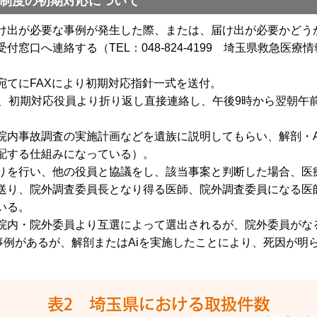
制度の初期対応について
出が必要な事例が発生した際、または、届け出が必要かどう
窓口へ連絡する（TEL：048-824-4199 埼玉県救急医
てにFAXにより初期対応指針一式を送付。
、初期対応役員より折り返し直接連絡し、午後9時から翌朝午前
内事故調査の実施計画などを遺族に説明してもらい、解剖・A
配する仕組みになっている）。
を行い、他の役員と協議をし、該当事案と判断した場合、医
送り、院外調査委員長となり得る医師、院外調査委員になる医
いる。
内・院外委員より互選によって選出されるが、院外委員がな
事例があるが、解剖またはAiを実施したことにより、死因が明