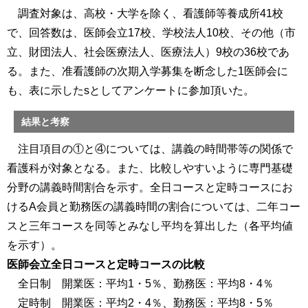
調査対象は、高校・大学を除く、看護師等養成所41校
で、回答数は、医師会立17校、学校法人10校、その他（市
立、財団法人、社会医療法人、医療法人）9校の36校であ
る。また、准看護師の次期入学募集を断念した1医師会に
も、表に示したsとしてアンケートに参加頂いた。
結果と考察
注目項目の①と④については、講義の時間帯等の関係で
看護科が対象となる。また、比較しやすいように専門基礎
分野の講義時間割合を示す。全日コースと定時コースにお
けるA会員と勤務医の講義時間の割合については、二年コー
スと三年コースを同等とみなし平均を算出した（各平均値
を示す）。
医師会立全日コースと定時コースの比較
全日制 開業医：平均1・5％、勤務医：平均8・4％
定時制 開業医：平均2・4％、勤務医：平均8・5％