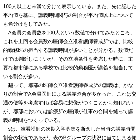
100人以上と未満で分けて表示している。また、先に記した
平均値を基に、講義時間関与の割合が平均値以上について
も色分けをしてみた。
A会員の会員数を100人という数値で分けてみたところ、
これを上回る会員数の医師会立准看護師養成所では、比較
的勤務医の担当する講義時間が多いことが分かる。数値だ
けでは判断しにくいが、その立地条件を考慮した時に、主
要な都市部にある学校では比較的勤務医が講義を担当して
いる割合が多い。
翻って、郡部の医師会立准看護師養成所の講義は、かな
りの割合でA会員医師による講義割合が多かった。これは交
通の便等を考慮すれば容易に想像がつくことかも知れない
が、郡部においては診療所の医師が仕事の合間を縫って講
義の時間をつくっている。
sは、准看護師の次期入学募集を断念した当時の講義時間
割合の状況であるが、表のBグループの状況に当てはまる傾