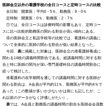
医師会立以外の看護学校の全日コースと定時コースの比較
全日制 開業医：平均0・5％、勤務医：9・0％
定時制 開業医：0％、勤務医：2・7％
①では、全日コースは診療時間の影響もあり、定時コー
スに比べ比較的勤務医の関わる割合が高い傾向にある。
④の医師会立と私設学校等の比較では、看護科の講義に
ついて全体的に医師の関わる割合が低い結果となった。
今回、
表
に掲載した対象は、医師会立の准看護師養成に
関わる14校の講義時間割合である。総講義時間に対する割
合と特に医師の関与が深い専門基礎科目の講義時間割合に
絞って検討した。
准看護科の在学期間を通しての講義時間に対する医師が
関わる割合は、A会員が平均約11％、勤務医が平均約4％で
あった（この数値が多いか少ないかは前にも記したが、こ
れ以前のデータがなく評価しがたい）。
表
では、A会員と勤務医の講義時間の割合を医師会会員数