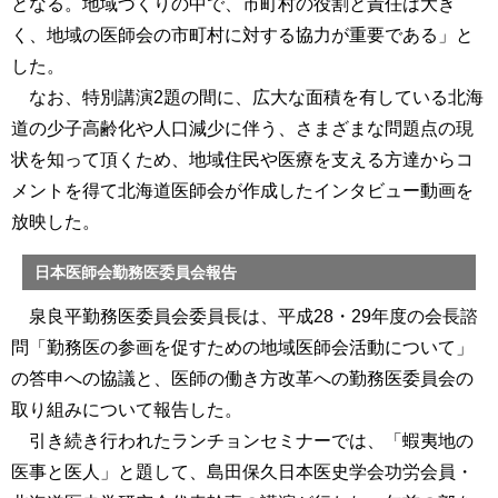
となる。地域づくりの中で、市町村の役割と責任は大き
く、地域の医師会の市町村に対する協力が重要である」と
した。
なお、特別講演2題の間に、広大な面積を有している北海
道の少子高齢化や人口減少に伴う、さまざまな問題点の現
状を知って頂くため、地域住民や医療を支える方達からコ
メントを得て北海道医師会が作成したインタビュー動画を
放映した。
日本医師会勤務医委員会報告
泉良平勤務医委員会委員長は、平成28・29年度の会長諮
問「勤務医の参画を促すための地域医師会活動について」
の答申への協議と、医師の働き方改革への勤務医委員会の
取り組みについて報告した。
引き続き行われたランチョンセミナーでは、「蝦夷地の
医事と医人」と題して、島田保久日本医史学会功労会員・