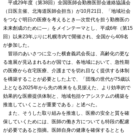
平成29年度（第38回）全国医師会勤務医部会連絡協議会
（日医主催、北海道医師会担当）が10月21日、「地域社会
をつなぐ明日の医療を考えるとき―次世代を担う勤務医の
未来創成のために―」をメインテーマとし、平成6年（第15
回）以来23年ぶりに札幌市内で開催され、全国から409名
が参加した。
冒頭のあいさつに立った横倉義武会長は、高齢化の更な
る進展が見込まれるわが国では、各地域において、急性期
の医療から在宅医療、介護までを切れ目なく提供する体制
を構築することが必要とした上で、「団塊の世代が75歳以
上となる2025年から先の将来をも見据えた、より効率的で
効果的な医療提供体制と、地域包括ケアシステムの構築を
推進していくことが重要である」と述べた。
また、そうした取り組みを推進し、医療の安全と質を確
保していくためには、医師の働き方についても特段の配慮
が必要であると指摘。医師自身の健康を確保するととも