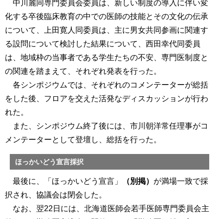
中川麗同専門委員会委員は、新しい制度の導入に伴い変
化する卒後臨床教育の中での医師の技能とその文化の伝承
について、上田寛人同委員は、主に男女共同参画に関連す
る設問について検討した結果について、西田幸代同委員
は、地域枠の当事者である学生たちの不安、専門医制度と
の関連を踏まえて、それぞれ発表を行った。
各シンポジウムでは、それぞれのコメンテーターが総括
をした後、フロアを交えた活発なディスカッションが行わ
れた。
また、シンポジウム終了後には、市川朝洋常任理事がコ
メンテーターとして登壇し、総括を行った。
ほっかいどう宣言採択
最後に、「ほっかいどう宣言」
（別掲）
が満場一致で採
択され、協議会は閉会した。
なお、翌22日には、北海道医師会若手医師専門委員会主