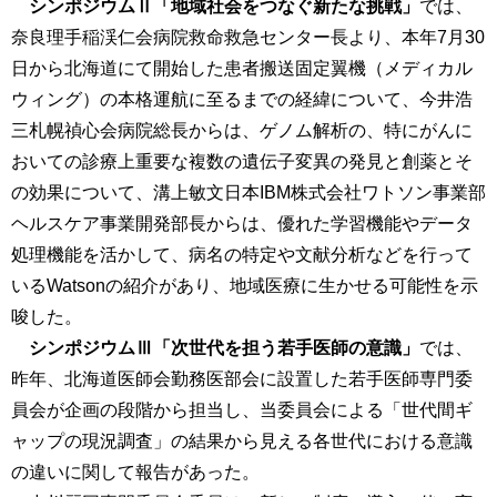
シンポジウムⅡ「地域社会をつなぐ新たな挑戦」
では、
奈良理手稲渓仁会病院救命救急センター長より、本年7月30
日から北海道にて開始した患者搬送固定翼機（メディカル
ウィング）の本格運航に至るまでの経緯について、今井浩
三札幌禎心会病院総長からは、ゲノム解析の、特にがんに
おいての診療上重要な複数の遺伝子変異の発見と創薬とそ
の効果について、溝上敏文日本IBM株式会社ワトソン事業部
ヘルスケア事業開発部長からは、優れた学習機能やデータ
処理機能を活かして、病名の特定や文献分析などを行って
いるWatsonの紹介があり、地域医療に生かせる可能性を示
唆した。
シンポジウムⅢ「次世代を担う若手医師の意識」
では、
昨年、北海道医師会勤務医部会に設置した若手医師専門委
員会が企画の段階から担当し、当委員会による「世代間ギ
ャップの現況調査」の結果から見える各世代における意識
の違いに関して報告があった。