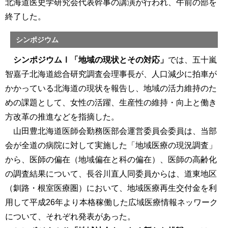
北海道医史学研究会代表幹事の講演が行われ、午前の部を
終了した。
シンポジウム
シンポジウムⅠ「地域の現状とその対応」
では、五十嵐
智嘉子北海道総合研究調査会理事長が、人口減少に拍車が
かかっている北海道の現状を報告し、地域の活力維持のた
めの課題として、女性の活躍、生産性の維持・向上と働き
方改革の推進などを指摘した。
山田豊北海道医師会勤務医部会運営委員会委員は、当部
会が全道の病院に対して実施した「地域医療の現況調査」
から、医師の偏在（地域偏在と科の偏在）、医師の高齢化
の調査結果について、長谷川直人同委員からは、道東地区
（釧路・根室医療圏）において、地域医療再生交付金を利
用して平成26年より本格稼働した広域医療情報ネッワーク
について、それぞれ発表があった。