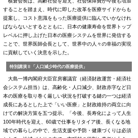
横倉会長は、高齢社会を迎え、社会保障費が今後も増加
することを踏まえ、時代に即した改革を医療サイドからも
提案し、コスト意識をもった医療提供に臨んでいかなけれ
ばならないとするとともに、日本の健康寿命を世界トップ
レベルに押し上げた日本の医療システムを世界に発信する
ことで、世界医師会長として、世界中の人々の幸福の実現
に貢献していく決意を示した。
特別講演Ⅱ「人口減少時代の医療提供」
大島一博内閣府大臣官房審議官（経済財政運営・経済社
会システム担当）は、高齢化・人口減少、財政赤字など日
本の医療を取り巻く厳しい状況を打破する鍵の一つは経済
成長にあるとした上で「いい医療」と財政維持の両立に向
けての解決方策を五つ提示。「今後、長寿化によって人生
100年時代を迎え、60歳で仕事をリタイア後、長くなる地
域での暮らしの中で、生活支援や予防・健康づくりは必須