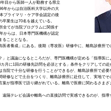
3年目から医師一人が勤務する県立
96年からは自治医科大学以外の大
日本プライマリ・ケア学会認定の後
の卒業生は70名を越えている。
所全てが当院プログラムに関係す
8年からは、日本専門医機構が認定
まることとなる。
医者養成」にある。後期（専攻医）研修中に、離島診療所で
」と議論になるところだが、専門医機構が定める「指導医に
3カ月に1回の研修先訪問を必須とする」条件をクリアしての赴
当院で十分な研修を行うことができるが、離島診療所で必要
間研修などで土台をつくり、離島診療所に赴任して、実地でそ
葉が指導医で語り継がれている。離島で医療に関わるさまざ
遠隔テレビ会議や離島への直接訪問で実感できるのが、指導