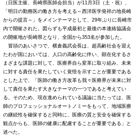
（日医主催、長崎県医師会担当）が11月3日（土・祝）、
「明日の勤務医の働き方を考える～西洋医学発祥の地長崎
からの提言～」をメインテーマとして、29年ぶりに長崎市
内で開催された。図らずも平成最初と最後の本連絡協議会
の開催地が長崎県となり、全国から353名が参加した。
冒頭のあいさつで、横倉義武会長は、超高齢社会を迎え
たわが国においては、人口の高齢化に伴い、顕在化するさ
まざまな課題に対して、医療界自ら変革に取り組み、未来
に対する責任を果たしていく覚悟を示すことが重要である
とした上で、「医師の働き方改革も我々医療界が未来に対
して責任を果たす大きなテーマの一つであると考えてい
る。そのため、現在進められている議論に当たっては、医
師のプロフェッショナルオートノミーをもって、地域医療
の継続性を確保すると同時に、医療の質と安全を確保する
観点からも、医師の健康に配慮することが重要である」と
述べた。