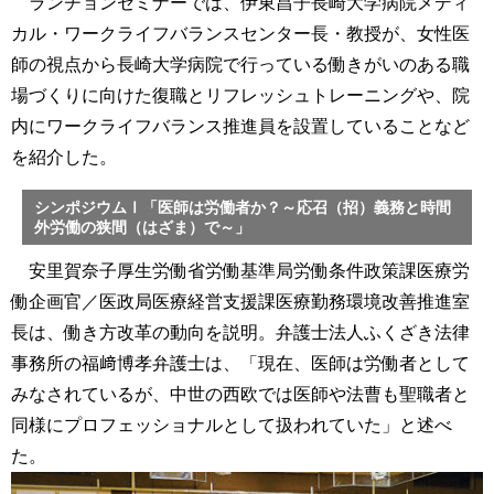
ランチョンセミナーでは、伊東昌子長崎大学病院メディ
カル・ワークライフバランスセンター長・教授が、女性医
師の視点から長崎大学病院で行っている働きがいのある職
場づくりに向けた復職とリフレッシュトレーニングや、院
内にワークライフバランス推進員を設置していることなど
を紹介した。
シンポジウムⅠ「医師は労働者か？～応召（招）義務と時間
外労働の狭間（はざま）で～」
安里賀奈子厚生労働省労働基準局労働条件政策課医療労
働企画官／医政局医療経営支援課医療勤務環境改善推進室
長は、働き方改革の動向を説明。弁護士法人ふくざき法律
事務所の福﨑博孝弁護士は、「現在、医師は労働者として
みなされているが、中世の西欧では医師や法曹も聖職者と
同様にプロフェッショナルとして扱われていた」と述べ
た。