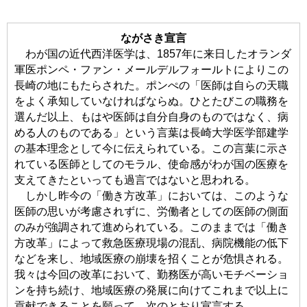
ながさき宣言
わが国の近代西洋医学は、1857年に来日したオランダ
軍医ポンペ・ファン・メールデルフォールトによりこの
長崎の地にもたらされた。ポンぺの「医師は自らの天職
をよく承知していなければならぬ。ひとたびこの職務を
選んだ以上、もはや医師は自分自身のものではなく、病
める人のものである」という言葉は長崎大学医学部建学
の基本理念として今に伝えられている。この言葉に示さ
れている医師としてのモラル、使命感がわが国の医療を
支えてきたといっても過言ではないと思われる。
しかし昨今の「働き方改革」においては、このような
医師の思いが考慮されずに、労働者としての医師の側面
のみが強調されて進められている。このままでは「働き
方改革」によって救急医療現場の混乱、病院機能の低下
などを来し、地域医療の崩壊を招くことが危惧される。
我々は今回の改革において、勤務医が高いモチベーショ
ンを持ち続け、地域医療の発展に向けてこれまで以上に
貢献できることを願って、次のとおり宣言する。