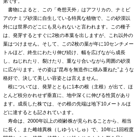
第です。
書物によると、この「奇想天外」はアフリカの、ナミビ
アのナミブ砂漠に自生している特異な植物で、この砂漠以
外には世界のどこにも見られないと言われます。この種子
は、発芽するとすぐに2枚の本葉を出しますが、これ以外の
葉はつけません。そして、この2枚の葉が年に10センチメー
トルほど、終生にわたり伸び続け、幅を広げながら成長
し、ねじれたり、裂けたり、重なり合いながら周囲の砂漠
に広がります。その姿は"昆布を無造作に積み重ねた"ような
格好で、決して美しい容姿とは言えません。
根については、発芽とともに1本の根（主根）が出て、ほ
とんど枝分かれせず垂直に、地中深くに伸びる性質があり
ます。成長した株では、その根の先端は地下10メートルほ
どに達するとも記されています。
寿命は、2000年以上の樹齢株が見られることから、相当
に長く、また雌雄異株（しゆういしゅ）で、10年に1回程度