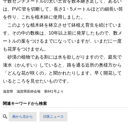
十数センチメートルの太い土管を数本継ぎ足して、あるい
は、PVC管を切断して、長さ1・5メートルほどの細長い筒
を作り、これを植木鉢に使用しました。
このような植木鉢を林立させて鉢植え育生を続けていま
す。その中の数株は、10年以上前に発芽したもので、数メ
ートルの葉をつけるまでになっていますが、いまだに一度
も花芽をつけません。
砂漠の植物である割には水を欲しがりますので、庭先で
潅水（かんすい）していると、路を通る近所の奥様方から
「どんな花が咲くの」と聞かれたりします。早く開花して
いるところを見せたいものです。
滋賀県 滋賀県医師会報 第841号より
関連キーワードから検索
南から北から
日医ニュース