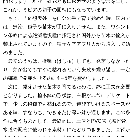
開花します。雌花、雄花ともに松カサのような形を呈し、
これがナミビアの切手の図柄にもなっています。
さて、「奇想天外」を自分の手で育て始めた時、国内で
は、無論、種子や苗木が手に入りません。また、ワシント
ン条約による絶滅危惧種に指定され国外から苗木の輸入が
禁止されていますので、種子を南アフリカから購入して始
めました。
最初のうちは、播種（はしゅ）しても、発芽しなかった
り、芽が出てもすぐに枯れるという失敗を繰り返し、一定
の確率で発芽させるのに4～5年を費やしました。
次に、発芽させた苗木を育てるために、鉢に工夫が必要
となりました。植木鉢の形状は、主根が非常にデリケート
で、少しの損傷でも枯れるので、伸びていけるスペースが
ある鉢、すなわち、できるだけ深い鉢が適します。この条
件に合うものとして、最終的に、土管とPVC管（塩ビ管、
水道の配管に使われる素材）にたどりつきました。直径が