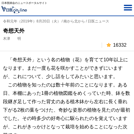
日本医師会のニュースポータルサイト
令和元年（2019年）8月20日（火） / 南から北から / 日医ニュース
奇想天外
木津 明
16332
「奇想天外」という名の植物（花）を育てて10年以上に
なります。まだ一度も花を咲かすことができずにいます
が、これについて、少し話をしてみたいと思います。
この植物を知ったのは数十年前のことになります。ある
日、本棚にあった1冊の植物図鑑をめくっていた時、鉢を数
段継ぎ足して作った背丈のある植木鉢から左右に長く垂れ
下がる2枚の葉をつけた、奇妙な姿形の植物を見たのが最初
でした。その時多少の好奇心に駆られたのを覚えています
が、これがきっかけとなって栽培を始めることになった次