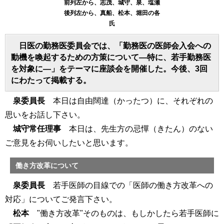
前列左から、志茂、城守、泉、塩瀬
後列左から、真船、松本、堀田の各
氏
日医の勤務医委員会では、「勤務医の医師会入会への
動機を喚起するための方策について―特に、若手勤務医
を対象に―」をテーマに座談会を開催した。今後、3回
にわたって掲載する。
泉委員長
本日は自由闊達（かったつ）に、それぞれの
思いをお話し下さい。
城守常任理事
本日は、先生方の忌憚（きたん）のない
ご意見をお伺いしたいと思います。
働き方改革について
泉委員長
若手医師の目線での「医師の働き方改革への
対応」についてご発言下さい。
松本
"働き方改革"そのものは、もしかしたら若手医師に