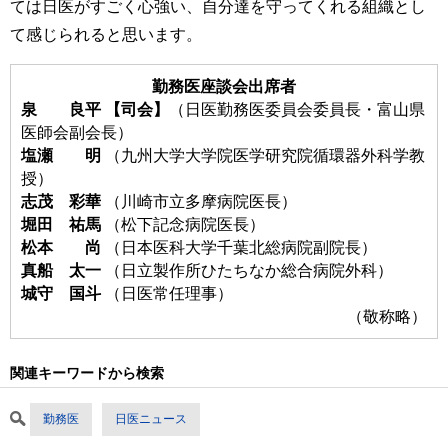
ては日医がすごく心強い、自分達を守ってくれる組織とし
て感じられると思います。
勤務医座談会出席者
泉 良平 【司会】
（日医勤務医委員会委員長・富山県
医師会副会長）
塩瀬 明
（九州大学大学院医学研究院循環器外科学教
授）
志茂 彩華
（川崎市立多摩病院医長）
堀田 祐馬
（松下記念病院医長）
松本 尚
（日本医科大学千葉北総病院副院長）
真船 太一
（日立製作所ひたちなか総合病院外科）
城守 国斗
（日医常任理事）
（敬称略）
関連キーワードから検索
勤務医
日医ニュース