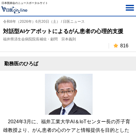
日本医師会のニュースポータルサイト
令和8年（2026年）6月20日（土） / 日医ニュース
対話型AIケアボットによるがん患者の心理的支援
福井県済生会病院院長補佐・顧問 宗本義則
816
勤務医のひろば
2024年3月に、福井工業大学AI＆IoTセンター長の芥子育
雄教授より、がん患者の心のケアと情報提供を目的とした