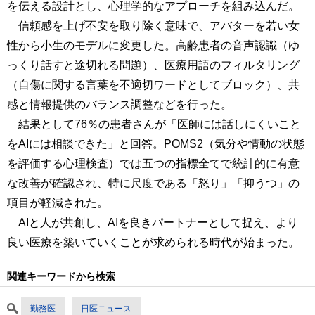
を伝える設計とし、心理学的なアプローチを組み込んだ。
信頼感を上げ不安を取り除く意味で、アバターを若い女
性から小生のモデルに変更した。高齢患者の音声認識（ゆ
っくり話すと途切れる問題）、医療用語のフィルタリング
（自傷に関する言葉を不適切ワードとしてブロック）、共
感と情報提供のバランス調整などを行った。
結果として76％の患者さんが「医師には話しにくいこと
をAIには相談できた」と回答。POMS2（気分や情動の状態
を評価する心理検査）では五つの指標全てで統計的に有意
な改善が確認され、特に尺度である「怒り」「抑うつ」の
項目が軽減された。
AIと人が共創し、AIを良きパートナーとして捉え、より
良い医療を築いていくことが求められる時代が始まった。
関連キーワードから検索
勤務医
日医ニュース