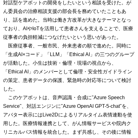
対話型ケアボットの開発をしたいという相談を受けた。が
ん委員会の治療相談支援の部会長を務めていたこともあ
り、話を進めた。当時は働き方改革が大きなテーマとなっ
ており、AIやIoTを活用して患者さんを支えることで、医療
従事者の負担軽減につなげたいという思いがあった。
医療従事者、一般市民、外来患者の順で進めた。同時に
「生成AI×コード」「LLM」「Ethical AI」の三つのグループ
が活動した。小生は技術・倫理・現場の視点から、
「Ethical AI」のメンバーとして倫理・安全性ガイドライン
の策定、患者データの保護、緊急時の対応等について検討
した。
このケアボットは、音声認識・合成に"Azure Speech
Service"、対話エンジンに"Azure OpenAI GPT-5-chat"を、
アバター表示にはLive2Dによるリアルタイム表情連動を使
用した。医療情報連携として、がん情報サービスや院内ク
リニカルパス情報を統合した。まず共感し、その後に情報