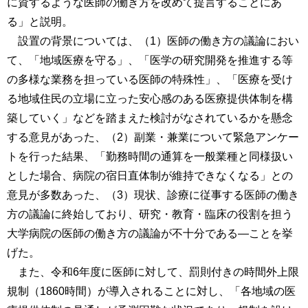
に資するような医師の働き方を改めて提言することにあ
る」と説明。
設置の背景については、（1）医師の働き方の議論におい
て、「地域医療を守る」、「医学の研究開発を推進する等
の多様な業務を担っている医師の特殊性」、「医療を受け
る地域住民の立場に立った安心感のある医療提供体制を構
築していく」などを踏まえた検討がなされているかを懸念
する意見があった、（2）副業・兼業について緊急アンケー
トを行った結果、「勤務時間の通算を一般業種と同様扱い
とした場合、病院の宿日直体制が維持できなくなる」との
意見が多数あった、（3）現状、診療に従事する医師の働き
方の議論に終始しており、研究・教育・臨床の役割を担う
大学病院の医師の働き方の議論が不十分である―ことを挙
げた。
また、令和6年度に医師に対して、罰則付きの時間外上限
規制（1860時間）が導入されることに対し、「各地域の医