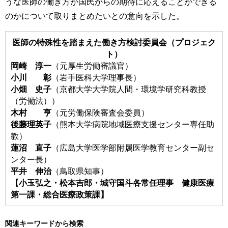
うな医師の働き方が国民からの期待に応えることができる
のかについて取りまとめたいとの意向を示した。
医師の特殊性を踏まえた働き方検討委員会（プロジェク
ト）
岡崎 淳一
（元厚生労働審議官）
小川 彰
（岩手医科大学理事長）
小畑 史子
（京都大学大学院人間・環境学研究科教授
（労働法））
木村 亨
（元労働保険審査会委員）
後藤理英子
（熊本大学病院地域医療支援センター専任助
教）
蓮沼 直子
（広島大学医学部附属医学教育センター副セ
ンター長）
平井 伸治
（鳥取県知事）
【小玉弘之・松本吉郎・城守国斗各常任理事 健康医療
第一課・総合医療政策課】
関連キーワードから検索