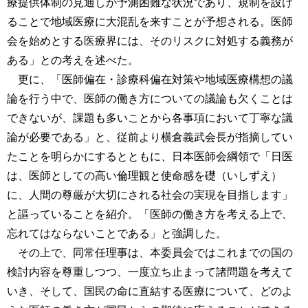
療提供体制の見通しが予測困難な状況であり、規制を設け
ることで地域医療に大混乱を来すことが予想される。医師
会を始めとする医療界には、そのリスクに対処する義務が
ある」との考えを述べた。
更に、「医師偏在・診療科偏在対策や地域医療構想の議
論を行う中で、医師の働き方についての議論も欠くことは
できないが、課題も多いことから各事項において丁寧な議
論が必要である」と、従前より横倉義武会長が指摘してい
たことを明らかにするとともに、日本医師会綱領で「日医
は、医師としての高い倫理観と使命感を礎（いしずえ）
に、人間の尊厳が大切にされる社会の実現を目指します」
と謳っていることを紹介。「医師の働き方を考える上で、
忘れてはならないことである」と強調した。
その上で、同常任理事は、本委員会ではこれまでの国の
検討内容を尊重しつつ、一度立ち止まって諸問題を考えて
いき、そして、国民の命に直結する医療について、どのよ