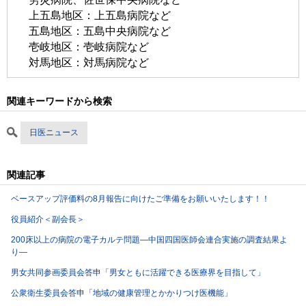
上五島地区：上五島病院など
五島地区：五島中央病院など
壱岐地区：壱岐病院など
対馬地区：対馬病院など
関連キーワードから検索
日医ニュース
関連記事
ベースアップ評価料の8月報告に向けたご準備をお願いいたします！！
役員紹介＜副会長＞
200床以上の病院の電子カルテ問題―中国四国医師会連合実施の調査結果よ
り―
男女共同参画委員会答申「男女ともに活躍できる医療界を目指して」
公衆衛生委員会答申「地域の健康管理とかかりつけ医機能」