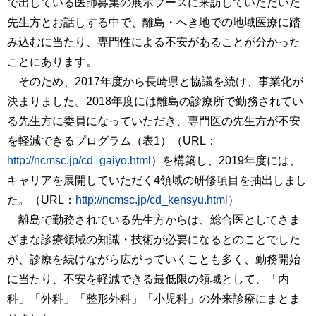
で出している医師募集の展示ブースに来訪していただいた
先生方とお話しする中で、離島・へき地での地域医療に踏
み込むに当たり、専門性による不安があることが分かった
ことにあります。
そのため、2017年度から長崎県と協議を続け、事業化が
決まりました。2018年度には離島の診療所で勤務されてい
る先生方に委員になっていただき、専門医の先生方が不安
を軽減できるプログラム（表1）（URL：
http://ncmsc.jp/cd_gaiyo.html
）を構築し、2019年度には、
キャリアを展開していただく4領域の研修項目を抽出しまし
た。（URL：
http://ncmsc.jp/cd_kensyu.html
）
離島で勤務されている先生方からは、総合医としてさま
ざまな診療領域の知識・技術が必要になるとのことでした
が、診療を続けながら広がっていくことも多く、勤務開始
に当たり、不安を軽減できる最低限の領域として、「内
科」「外科」「整形外科」「小児科」の外来診療にまとま