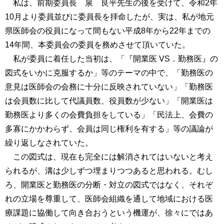
私は、前期委員長 泉 良平先生の後を受けて、令和2年
10月より委員並びに委員長を拝命したが、実は、私が地元
県医師会の役員になって間もない平成8年から22年までの
14年間、本委員会の委員を務めさせて頂いていた。
私が委員に着任した当初は、「『開業医 VS．勤務医』の
図式をいかに克服するか」等のテーマの中で、「勤務医の
意見は医師会の会務に十分に反映されていない」「勤務医
は会員数に比して代議員数、役員数が少ない」「開業医は
勤務医より多くの会費負担をしている」「民法上、会費の
多寡にかかわらず、会員は同じ権利を有する」等の議論が
繰り返しなされていた。
この図式は、現在も完全には解消されてはいないと考え
られるが、溝は少しずつ埋まりつつあると思われる。むし
ろ、開業医と勤務医の分断・対立の図式ではなく、それぞ
れの立場を尊重して、医師会組織を通して地域における医
療課題に協働して向き合おうという機運が、徐々にではあ