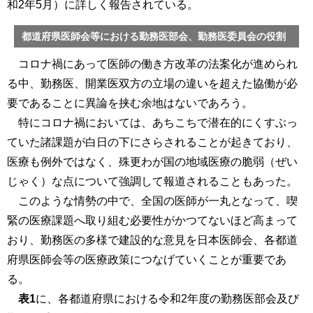
和2年5月）に詳しく報告されている。
都道府県医師会等における勤務医部会、勤務医委員会の役割
コロナ禍にあって医師の働き方改革の法案化が進められ
る中、勤務医、開業医双方の立場の違いを超えた協働が必
要であることに異論を挟む余地はないであろう。
特にコロナ禍においては、あちこちで潜在的にくすぶっ
ていた諸課題が白日の下にさらされることが起きており、
医療も例外ではなく、殊更わが国の地域医療の脆弱（ぜい
じゃく）な点について強調して報道されることもあった。
このような情勢の中で、全国の医師が一丸となって、喫
緊の医療課題へ取り組む必要性がかつてないほど高まって
おり、勤務医の多様で建設的な意見を日本医師会、各都道
府県医師会等の医療政策につなげていくことが重要であ
る。
表1
に、各都道府県における令和2年度の勤務医部会及び