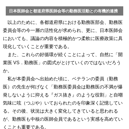
日本医師会と都道府県医師会等の勤務医活動との有機的連携
以上のために、各都道府県における勤務医部会、勤務医
委員会等の今一層の活性化が求められ、更に、日本医師会
においても、議論の内容を積極的かつ柔軟に医療政策に具
現化していくことが重要である。
また、これらの好循環が続くことによって、自然に「開
業医 VS．勤務医」の図式がとけていくのではないだろう
か。
私が本委員会へ出始めた頃に、ベテランの委員（勤務
医）の先生が何げなく「勤務医委員会は勤務医の不満が爆
発しないように抑える『ガス抜き』のような役割」と自嘲
気味に呟（つぶや）いておられたのを印象深く記憶してい
る。その後、状況は大きく変化してきていると思われる
が、勤務医も中核の医師会員であるという実感を高めてい
くことも重要である。