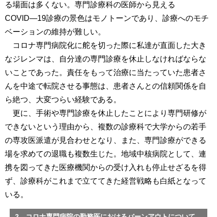
る場面は多くない。専門診療科の医師から見える
COVID―19診療の景色はモノトーンであり、診療へのモチ
ベーションの維持が難しい。
コロナ専門病院化に舵を切った際に私達が直面した大き
なジレンマは、自分達の専門診療を休止しなければならな
いことであった。責任をもって治療に当たっていた患者さ
んを中途で転院させる事態は、患者さんとの信頼関係を自
ら絶つ、大変つらい経験である。
更に、手術や専門診療を休止したことにより専門研修が
できないという理由から、複数の診療科で大学からの若手
の専攻医派遣が見合わせとなり、また、専門診療ができる
場を求めての退職も複数生じた。地域中核病院として、連
携を図ってきた医療機関からの受け入れも停止せざるを得
ず、診療科がこれまで立ててきた経営戦略も白紙となって
いる。
2．コロナ専門病院の勤務医におけるバーンアウトについて