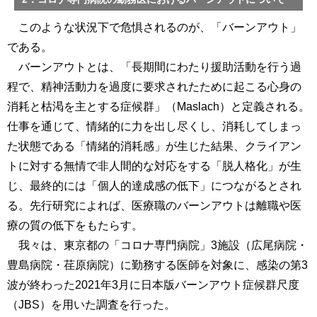
このような状況下で危惧されるのが、「バーンアウト」
である。
バーンアウトとは、「長期間にわたり援助活動を行う過
程で、精神活動力を過度に要求されたために起こる心身の
消耗と枯渇を主とする症候群」（Maslach）と定義される。
仕事を通じて、情緒的に力を出し尽くし、消耗してしまっ
た状態である「情緒的消耗感」が生じた結果、クライアン
トに対する無情で非人間的な対応をする「脱人格化」が生
じ、最終的には「個人的達成感の低下」につながるとされ
る。先行研究によれば、医療職のバーンアウトは離職や医
療の質の低下をもたらす。
我々は、東京都の「コロナ専門病院」3施設（広尾病院・
豊島病院・荏原病院）に勤務する医師を対象に、感染の第3
波が終わった2021年3月に日本版バーンアウト症候群尺度
（JBS）を用いた調査を行った。