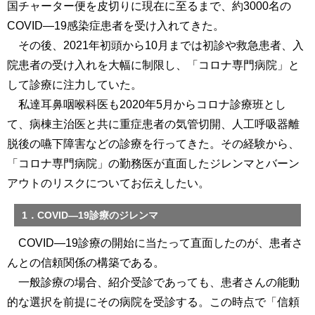
国チャーター便を皮切りに現在に至るまで、約3000名の
COVID―19感染症患者を受け入れてきた。
その後、2021年初頭から10月までは初診や救急患者、入
院患者の受け入れを大幅に制限し、「コロナ専門病院」と
して診療に注力していた。
私達耳鼻咽喉科医も2020年5月からコロナ診療班とし
て、病棟主治医と共に重症患者の気管切開、人工呼吸器離
脱後の嚥下障害などの診療を行ってきた。その経験から、
「コロナ専門病院」の勤務医が直面したジレンマとバーン
アウトのリスクについてお伝えしたい。
1．COVID―19診療のジレンマ
COVID―19診療の開始に当たって直面したのが、患者さ
んとの信頼関係の構築である。
一般診療の場合、紹介受診であっても、患者さんの能動
的な選択を前提にその病院を受診する。この時点で「信頼