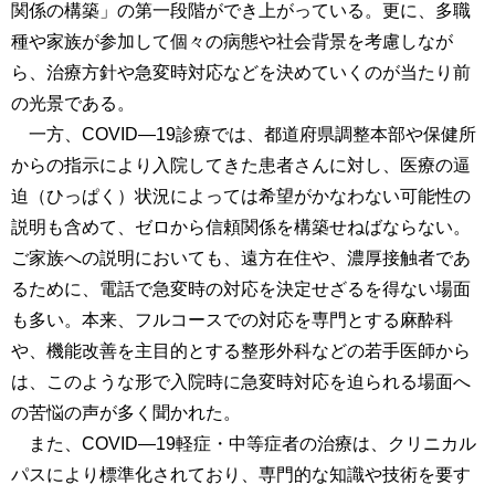
関係の構築」の第一段階ができ上がっている。更に、多職
種や家族が参加して個々の病態や社会背景を考慮しなが
ら、治療方針や急変時対応などを決めていくのが当たり前
の光景である。
一方、COVID―19診療では、都道府県調整本部や保健所
からの指示により入院してきた患者さんに対し、医療の逼
迫（ひっぱく）状況によっては希望がかなわない可能性の
説明も含めて、ゼロから信頼関係を構築せねばならない。
ご家族への説明においても、遠方在住や、濃厚接触者であ
るために、電話で急変時の対応を決定せざるを得ない場面
も多い。本来、フルコースでの対応を専門とする麻酔科
や、機能改善を主目的とする整形外科などの若手医師から
は、このような形で入院時に急変時対応を迫られる場面へ
の苦悩の声が多く聞かれた。
また、COVID―19軽症・中等症者の治療は、クリニカル
パスにより標準化されており、専門的な知識や技術を要す