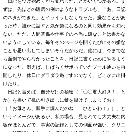
日記をつけ始めてから変わったことがいくつかある。ま
ずは、先ほどの暖房の例のようなトラブルも、「あ、日記
のネタができた」とイライラしなくなった。嫌なことがあ
った時、誰かに話すと気が楽になるのと同じ効果かも知れ
ない。ただ、人間関係や仕事での本当に嫌なことは書かな
いようにしている。毎年そのぺージを開くたびにその嫌な
ことを思い出してしまいそうだからだ。他には、今までな
ら面倒でやらなかったことを、日記に書くためにやるよう
になった。例えば、しばらくサボっていたプール通いを再
開したり、休日にダラダラ過ごすのでなく、どこかに出掛
けたり。
日記と言えば、自分だけの秘密（「〇〇君大好き！」と
か）を書いて机の引き出しに鍵を掛けてしまっておく
（「お母さん、勝手に読んだのね！ ひどいわ！」）、と
いうイメージがあるが、私の場合、見られても大丈夫な内
容がほとんどで、事実の記録としての側面が強い。クリニ