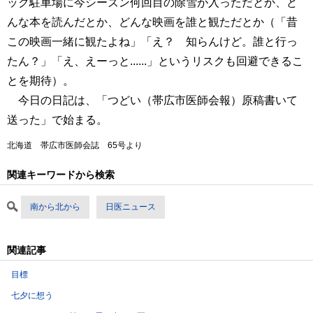
ック駐車場に今シーズン何回目の除雪が入っただとか、ど
んな本を読んだとか、どんな映画を誰と観ただとか（「昔
この映画一緒に観たよね」「え？ 知らんけど。誰と行っ
たん？」「え、えーっと......」というリスクも回避できるこ
とを期待）。
今日の日記は、「つどい（帯広市医師会報）原稿書いて
送った」で始まる。
北海道 帯広市医師会誌 65号より
関連キーワードから検索
南から北から
日医ニュース
関連記事
目標
七夕に想う