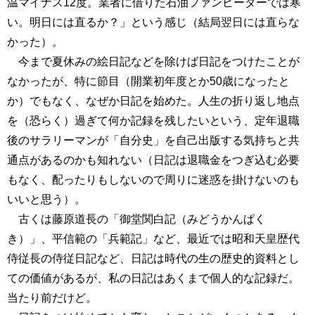
温マイナス12度。業者に借りた石油ファンヒーターでは寒
い。明日には直るか？」という感じ（結局翌日には直らな
かった）。
今まで夏休みの絵日記などを除けば日記をつけたことが
なかったが、特に節目（開業初年度とか50歳になったと
か）でもなく、なぜか日記を始めた。人生の折り返し地点
を（恐らく）過ぎて何か記録を残したいという、定年退職
後のサラリーマンが「自分史」を自己出版する気持ちと共
通点があるのかも知れない（日記は退職金をつぎ込む必要
もなく、配ったりもしないので周りに迷惑を掛けないのも
いいと思う）。
古くは藤原道長の「御堂関白記（みどうかんぱく
き）」、平信範の「兵範記」など、最近では昭和天皇歴代
侍従長の侍従日記など、日記は時代の生の歴史的資料とし
ての価値があるが、私の日記はあくまで個人的な記録だ。
当たり前だけど。