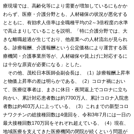
療現場では、高齢化等により需要が増加しているにもかか
わらず、医療・介護分野とも、人材確保の状況が悪化する
とともに、有効求人倍率は全職種平均の2～3倍程度の水準
で高止まりしていることを説明。「特に介護分野では、大
きな離職超過が生じており、他産業への人材流出が見られ
る。診療報酬、介護報酬という公定価格により運営する医
療機関・介護事業所等が、人材確保や賃上げに対応するに
は十分な原資が必要になる」とした。
その他、茂松日本医師会副会長は、（1）診療報酬上昇率
と物価上昇率の差は明らかである、（2）コロナ禍におい
て、医療従事者は、まさに休日・夜間返上でコロナに立ち
向かい、累計対応患者数は約7700万人、累計コロナ入院患
者数は約403万人に上っている、（3）これまでの新型コロ
ナワクチンの総接種回数は4億回を、令和3年7月には一日の
最大接種回数170万回をそれぞれ超えている、（4）現在、
地域医療を支えてきた医療機関の閉院が続くという問題が