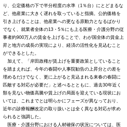
り、公定価格の下で半分程度の水準（1％台）にとどまるな
ど、他産業に大きく遅れを取っていると指摘。公的価格を
引き上げることは、他産業への更なる原動力となるばかり
でなく、就業者全体の13・5％にも上る医療・介護分野の従
事者約900万人の賃金を上げることで、わが国全体の賃金上
昇と地方の成長の実現により、経済の活性化を見込むこと
ができるとした。
加えて、「岸田政権が賃上げを重要政策としていること
を踏まえれば、今年の春闘や人事院勧告の上昇分との差を
埋めるだけでなく、更に上がると見込まれる来春の春闘に
匹敵する対応が必要だ」と述べるとともに、過去30年近く
類を見ない物価高騰や賃上げの局面を迎えている現状にお
いては、これまでとは明らかにフェーズが異なっており、
近年の診療報酬改定の取り扱いとは全く異なる対応が求め
られると強調した。
医療・介護分野における人材確保の状況については、医