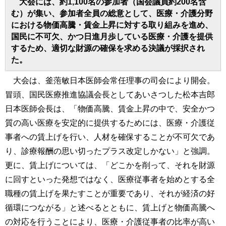
大会には、約1,100名の参加者（国会議員約200名含
む）が集い、参加者全員の総意として、医療・介護分野
における物価高騰・賃金上昇に対する取り組みを進め、
国民に不可欠、かつ日進月歩している医療・介護を提供
するため、適切な財源の確保を求める決議が採択され
た。
大会は、釜萢敏日本医師会常任理事の司会により開会。
冒頭、国民医療推進協議会長としてあいさつした松本吉郎
日本医師会長は、「物価高騰、賃金上昇の中で、安全かつ
質の高い医療を安定的に提供するためには、医療・介護従
事者への賃上げを行い、人材を確保することが不可欠であ
り、診療報酬の思い切ったプラス改定しかない」と強調。
更に、賃上げについては、「どこかを削って、それを財源
に回すといった発想ではなく、医療従事者を始めとする全
職種の賃上げを果たすことが重要であり、それが経済の好
循環につながる」と述べるとともに、賃上げと物価高騰へ
の対応を行うことにより、医療・介護従事者の比率が高い