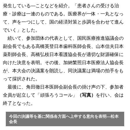
発生している―ことなどを紹介。「患者さんの受ける治
療・診療は一連のものである。医療界が一体・一丸となっ
て、声を一つにして、国の経済対策と歩調を合わせて進ん
でいく」とした。
続いて、参加団体の代表として、国民医療推進協議会の
副会長でもある高橋英登日本歯科医師会長、山本信夫日本
薬剤師会長、高橋弘枝日本看護協会長が適切な財源確保に
向けた決意を表明。その後、加納繁照日本医療法人協会長
が、本大会の決議案を朗読し、同決議案は満場の拍手をも
って採択された。
最後に、角田徹日本医師会副会長の掛け声の下、参加者
全員が起立して「頑張ろうコール」
（写真）
を行い、会は
終了となった。
今回の決議等を基に関係各方面へ上申する意向を表明―松本
会長