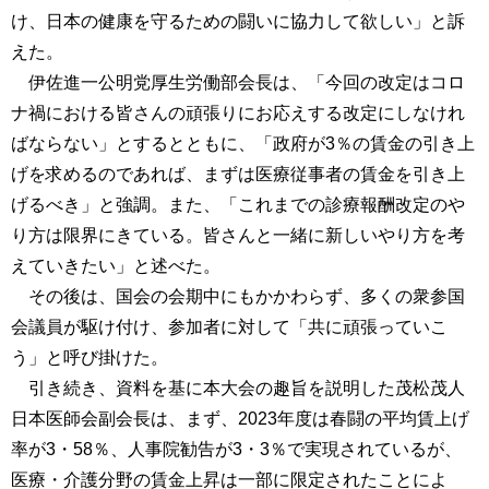
け、日本の健康を守るための闘いに協力して欲しい」と訴
えた。
伊佐進一公明党厚生労働部会長は、「今回の改定はコロ
ナ禍における皆さんの頑張りにお応えする改定にしなけれ
ばならない」とするとともに、「政府が3％の賃金の引き上
げを求めるのであれば、まずは医療従事者の賃金を引き上
げるべき」と強調。また、「これまでの診療報酬改定のや
り方は限界にきている。皆さんと一緒に新しいやり方を考
えていきたい」と述べた。
その後は、国会の会期中にもかかわらず、多くの衆参国
会議員が駆け付け、参加者に対して「共に頑張っていこ
う」と呼び掛けた。
引き続き、資料を基に本大会の趣旨を説明した茂松茂人
日本医師会副会長は、まず、2023年度は春闘の平均賃上げ
率が3・58％、人事院勧告が3・3％で実現されているが、
医療・介護分野の賃金上昇は一部に限定されたことによ