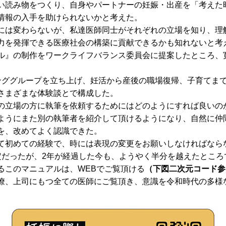
読み物をつくり、自身やパートナーの妊娠・出産を「考えた
情報の入手を助けられないかと考えた。
は変わらないが、私達医師同士がそれぞれの立場を知り、理
力を発揮できる医療社会の構築に貢献できるかも知れないと考
ル』の制作をワークライフバランス委員会に提案したところ、
ググループを立ち上げ、妊活から産後の職場復帰、子育てま
さまざまな体験談とで構成した。
立場の方に執筆を依頼するためにはどのようにすれば良いの
ようにまた別の執筆者を紹介して頂けるようになり、自然に仲
を、改めてよく認識できた。
初めての経験で、時には表現の変更をお願いしなければなら
定だったが、2年が経過した今も、ようやく半分を越えたところ
このマニュアルは、WEBでご覧頂ける
（下図二次元コード参
、上司にもつ全ての医師にご覧頂き、意識を令和時代の多様