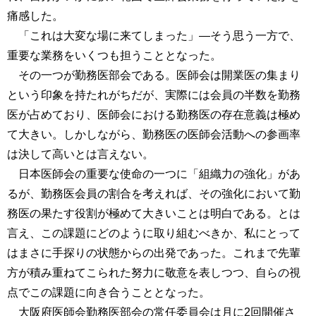
痛感した。
「これは大変な場に来てしまった」―そう思う一方で、
重要な業務をいくつも担うこととなった。
その一つが勤務医部会である。医師会は開業医の集まり
という印象を持たれがちだが、実際には会員の半数を勤務
医が占めており、医師会における勤務医の存在意義は極め
て大きい。しかしながら、勤務医の医師会活動への参画率
は決して高いとは言えない。
日本医師会の重要な使命の一つに「組織力の強化」があ
るが、勤務医会員の割合を考えれば、その強化において勤
務医の果たす役割が極めて大きいことは明白である。とは
言え、この課題にどのように取り組むべきか、私にとって
はまさに手探りの状態からの出発であった。これまで先輩
方が積み重ねてこられた努力に敬意を表しつつ、自らの視
点でこの課題に向き合うこととなった。
大阪府医師会勤務医部会の常任委員会は月に2回開催さ