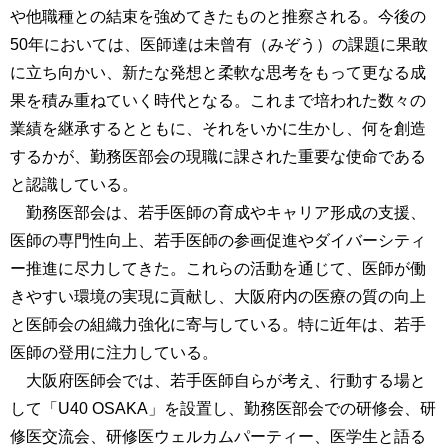
や他職種との結束を強めてきたものと推察される。今後の
50年においては、医師達は未曾有（みぞう）の課題に果敢
に立ち向かい、新たな発想と柔軟な思考をもって更なる成
果を積み重ねていく時代となる。これまで培われた数々の
業績を継承するとともに、それをいかに生かし、何を創造
するかが、勤務医部会の現職に課された重要な使命である
と認識している。
勤務医部会は、若手医師の育成やキャリア形成の支援、
医師の専門性向上、若手医師の参画促進やダイバーシティ
ー推進に尽力してきた。これらの活動を通じて、医師が働
きやすい環境の実現に貢献し、大阪府内の医療の質の向上
と医師会の組織力強化に寄与している。特に近年は、若手
医師の登用に注力している。
大阪府医師会では、若手医師自らが考え、行動する場と
して「U40 OSAKA」を設置し、勤務医部会での研修会、研
修医交流会、研修医ウェルカムパーティー、医学生と語る