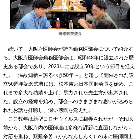
続いて、大阪府医師会が誇る勤務医部会について紹介す
る。大阪府医師会勤務医部会は、昭和48年に設立された歴
史ある部会であり、2023年には設立50年という節目を迎え
た。「温故知新～誇るべき50年～」と題して開催された設
立50周年記念式典には、松本吉郎日本医師会長を始め、こ
れまで多大な功績を上げ、尽力された先生方が出席され
た。設立の経緯を始め、部会へのさまざまな思いが込めら
れたお話を拝聴し、深い感慨を覚えた。
ここ数年は新型コロナウイルスに翻弄されたが、それ以
前から、大阪府内の医師達は多様な課題に直面しながらも
対応を重ね、艱難辛苦（かんなんしんく）の末に医師同士