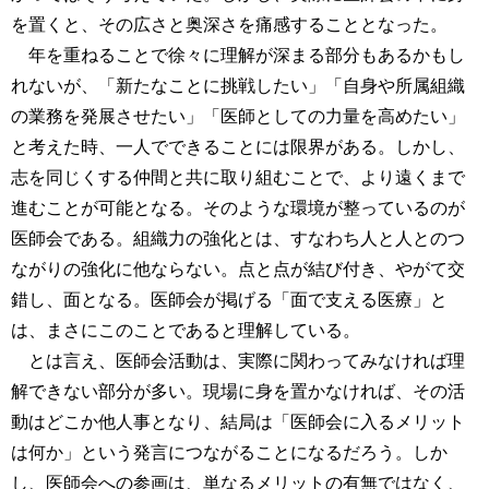
を置くと、その広さと奥深さを痛感することとなった。
年を重ねることで徐々に理解が深まる部分もあるかもし
れないが、「新たなことに挑戦したい」「自身や所属組織
の業務を発展させたい」「医師としての力量を高めたい」
と考えた時、一人でできることには限界がある。しかし、
志を同じくする仲間と共に取り組むことで、より遠くまで
進むことが可能となる。そのような環境が整っているのが
医師会である。組織力の強化とは、すなわち人と人とのつ
ながりの強化に他ならない。点と点が結び付き、やがて交
錯し、面となる。医師会が掲げる「面で支える医療」と
は、まさにこのことであると理解している。
とは言え、医師会活動は、実際に関わってみなければ理
解できない部分が多い。現場に身を置かなければ、その活
動はどこか他人事となり、結局は「医師会に入るメリット
は何か」という発言につながることになるだろう。しか
し、医師会への参画は、単なるメリットの有無ではなく、