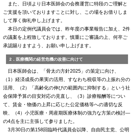
また、日頃より日本医師会の会務運営に特段のご理解と
ご支援を頂いておりますことに対し、この場をお借りしま
して厚く御礼申し上げます。
本日の定例代議員会では、昨年度の事業報告に加え、2件
の議案を上程致しております。慎重にご審議の上、何卒ご
承認賜りますよう、お願い申し上げます。
2．医療機関の経営危機の改善に向けて
日本医師会は、「骨太の方針2025」の策定に向け、
（1）経済成長の果実の活用、すなわち税収等の上振れ分の
活用、（2）「高齢化の伸びの範囲内に抑制する」という社
会保障予算の目安対応の見直し、（3）診療報酬等につい
て、賃金・物価の上昇に応じた公定価格等への適切な反
映、（4）小児医療・周産期医療体制の強力な方策の検討―
の4点を主に主張して参りました。
3月30日の第158回臨時代議員会以降、自由民主党、公明