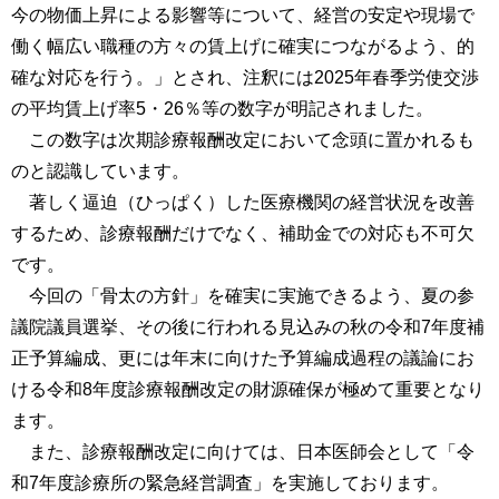
今の物価上昇による影響等について、経営の安定や現場で
働く幅広い職種の方々の賃上げに確実につながるよう、的
確な対応を行う。」とされ、注釈には2025年春季労使交渉
の平均賃上げ率5・26％等の数字が明記されました。
この数字は次期診療報酬改定において念頭に置かれるも
のと認識しています。
著しく逼迫（ひっぱく）した医療機関の経営状況を改善
するため、診療報酬だけでなく、補助金での対応も不可欠
です。
今回の「骨太の方針」を確実に実施できるよう、夏の参
議院議員選挙、その後に行われる見込みの秋の令和7年度補
正予算編成、更には年末に向けた予算編成過程の議論にお
ける令和8年度診療報酬改定の財源確保が極めて重要となり
ます。
また、診療報酬改定に向けては、日本医師会として「令
和7年度診療所の緊急経営調査」を実施しております。