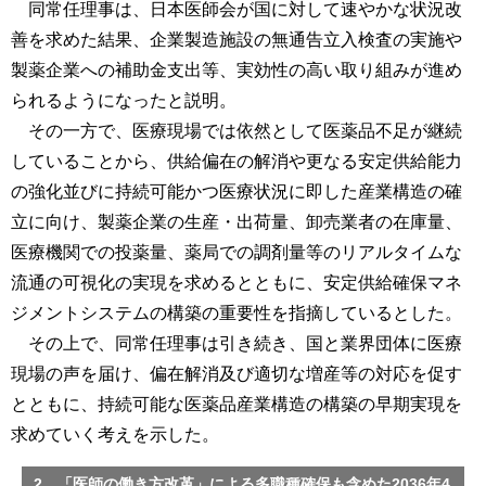
同常任理事は、日本医師会が国に対して速やかな状況改
善を求めた結果、企業製造施設の無通告立入検査の実施や
製薬企業への補助金支出等、実効性の高い取り組みが進め
られるようになったと説明。
その一方で、医療現場では依然として医薬品不足が継続
していることから、供給偏在の解消や更なる安定供給能力
の強化並びに持続可能かつ医療状況に即した産業構造の確
立に向け、製薬企業の生産・出荷量、卸売業者の在庫量、
医療機関での投薬量、薬局での調剤量等のリアルタイムな
流通の可視化の実現を求めるとともに、安定供給確保マネ
ジメントシステムの構築の重要性を指摘しているとした。
その上で、同常任理事は引き続き、国と業界団体に医療
現場の声を届け、偏在解消及び適切な増産等の対応を促す
とともに、持続可能な医薬品産業構造の構築の早期実現を
求めていく考えを示した。
2 「医師の働き方改革」による多職種確保も含めた2036年4