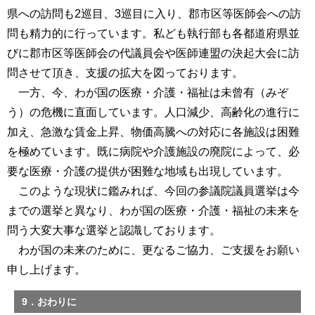
県への訪問も2巡目、3巡目に入り、郡市区等医師会への訪
問も精力的に行っています。私ども執行部も各都道府県並
びに郡市区等医師会の代議員会や医師連盟の決起大会に訪
問させて頂き、支援の拡大を図っております。
一方、今、わが国の医療・介護・福祉は未曾有（みぞ
う）の危機に直面しています。人口減少、高齢化の進行に
加え、急激な賃金上昇、物価高騰への対応に各施設は困難
を極めています。既に病院や介護施設の廃院によって、必
要な医療・介護の提供が困難な地域も出現しています。
このような現状に鑑みれば、今回の参議院議員選挙は今
までの選挙と異なり、わが国の医療・介護・福祉の未来を
問う大変大事な選挙と認識しております。
わが国の未来のために、更なるご協力、ご支援をお願い
申し上げます。
9．おわりに