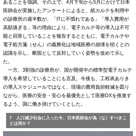
あることを強調。その上で、4月下旬から5月にかけて日本
医師会が実施したアンケートによると、紙カルテを利用中
の診療所の過半数が、「ITに不慣れである」「導入費用が
高額過ぎる」等の理由により、電子カルテ等の導入は不可
能と回答していることを報告するとともに、電子カルテや
電子処方箋（せん）の義務化は地域医療の崩壊を招くとの
認識を示し、断固として反対していく姿勢を改めて示し
た。
一方、3割強の診療所が、国が開発中の標準型電子カルテ
導入を希望していることにも言及。今後も、工程表ありき
の導入スケジュールではなく、現場の費用負担軽減を図り
ながら、医療の安全・安心を最優先として医療DXを推進す
るよう、国に働き掛けていくとした。
7 人口減少社会に入った今、日本医師会が為（な）すべきこ
とは何か？