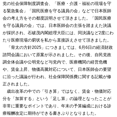
党の社会保障制度調査会、「医療・介護・福祉の現場を守
る緊急集会」「国民医療を守る議員の会」などで日本医師
会の考え方をその都度説明させて頂きました。「国民医療
を守る議員の会」では、日本医師会の主張を踏まえた決議
が採択され、石破茂内閣総理大臣には、同決議など2度にわ
たり医療現場の窮状を私から直接訴えさせて頂きました。
「骨太の方針2025」につきましては、6月6日の経済財政
諮問会議において原案が示されました。その後、自民党政
調全体会議や公明党など与党内で、医療機関の経営危機
や、賃金上昇、物価高騰対応について、日本医師会の要望
に沿った議論が行われ、社会保障関係費に関する記載が修
正されました。
歳出改革の中での「引き算」ではなく、賃金・物価対応
分を「加算する」という「足し算」の論理となったことが
非常に重要なポイントであり、年末の予算編成における診
療報酬改定に期待ができる書きぶりとなりました。