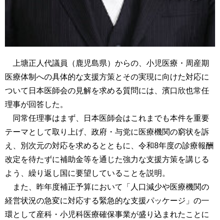
上塘正人代議員（鹿児島県）からの、小児医療・周産期
医療体制への具体的な支援方策とその実現に向けた対応に
ついて日本医師会の見解を求める質問には、濱口欣也常任
理事が回答した。
同常任理事はまず、日本医師会はこれまでも本件を重要
テーマとして取り上げ、政府・与党に医療機関の窮状を訴
え、別次元の対応を求めるとともに、令和8年度の診療報酬
改定を待たずに補助金等を通じた強力な支援方策を講じる
よう、繰り返し国に要望していることを説明。
また、昨年度補正予算において「人口減少や医療機関の
経営状況の急変に対応する緊急的な支援パッケージ」の一
環として産科・小児科医療確保事業が盛り込まれたことに