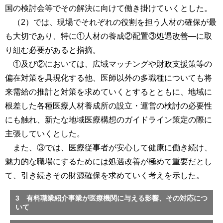
国の検討会等でその解決に向けて働き掛けていくとした。
（2）では、現場でそれぞれの役割を担う人材の確保が最
も大切であり、特に①人材の養成②配置③処遇改善―に取
り組む必要があると指摘。
①及び②においては、広域マッチングや財政支援策等の
偏在対策を具現化する他、医師以外の多職種についても将
来需給の推計と対策を求めていくとするとともに、地域に
根差した各種医療人材養成所の設立・運営の検討の必要性
にも触れ、新たな地域医療構想のガイドライン策定の際に
主張していくとした。
また、③では、医療従事者が安心して健康に働き続け、
魅力的な職場にするためには処遇改善が極めて重要だとし
て、引き続きその財源確保を求めていく考えを示した。
3 有料職業紹介事業が医療機関に与える影響、その対応につ
いて