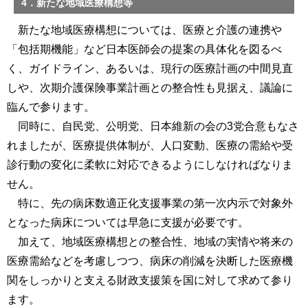
4．新たな地域医療構想等
新たな地域医療構想については、医療と介護の連携や
「包括期機能」など日本医師会の提案の具体化を図るべ
く、ガイドライン、あるいは、現行の医療計画の中間見直
しや、次期介護保険事業計画との整合性も見据え、議論に
臨んで参ります。
同時に、自民党、公明党、日本維新の会の3党合意もなさ
れましたが、医療提供体制が、人口変動、医療の需給や受
診行動の変化に柔軟に対応できるようにしなければなりま
せん。
特に、先の病床数適正化支援事業の第一次内示で対象外
となった病床については早急に支援が必要です。
加えて、地域医療構想との整合性、地域の実情や将来の
医療需給などを考慮しつつ、病床の削減を決断した医療機
関をしっかりと支える財政支援策を国に対して求めて参り
ます。