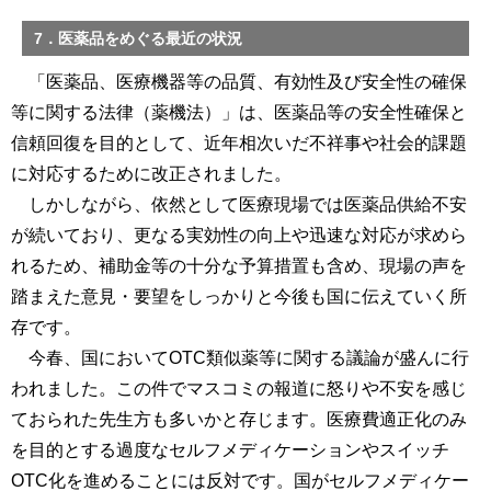
7．医薬品をめぐる最近の状況
「医薬品、医療機器等の品質、有効性及び安全性の確保
等に関する法律（薬機法）」は、医薬品等の安全性確保と
信頼回復を目的として、近年相次いだ不祥事や社会的課題
に対応するために改正されました。
しかしながら、依然として医療現場では医薬品供給不安
が続いており、更なる実効性の向上や迅速な対応が求めら
れるため、補助金等の十分な予算措置も含め、現場の声を
踏まえた意見・要望をしっかりと今後も国に伝えていく所
存です。
今春、国においてOTC類似薬等に関する議論が盛んに行
われました。この件でマスコミの報道に怒りや不安を感じ
ておられた先生方も多いかと存じます。医療費適正化のみ
を目的とする過度なセルフメディケーションやスイッチ
OTC化を進めることには反対です。国がセルフメディケー