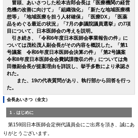
冒頭、あいさつした松本吉郎会長は「医療機関の経営
危機の改善に向けて」「組織強化」「新たな地域医療構
想等」「地域医療を担う人材確保」「医療DX」「医薬
品をめぐる最近の状況」「7月の参議院議員選挙」の7項
目について、日本医師会の考えを説明。
引き続き、「令和6年度日本医師会事業報告の件」に
ついては茂松茂人副会長がその内容を概説した。「第1
号議案 令和6年度日本医師会決算の件」「第2号議案
令和8年度日本医師会会費賦課徴収の件」については角
田徹副会長が提案理由を詳説し、挙手多数により承認さ
れた。
また、19の代表質問があり、執行部から回答を行っ
た。
会長あいさつ（全文）
1．はじめに
第159回日本医師会定例代議員会にご出席を頂き、誠にあ
りがとうございます。