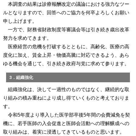
本調査の結果は診療報酬改定の議論における強力なツー
ルとなりますので、回答へのご協力を何卒よろしくお願い
申し上げます。
一方で、財務省財政制度等審議会等は引き続き歳出改革
努力を求めてきます。
医療経営の危機を打破するとともに、高齢化、医療の高
度化に加え、賃金上昇・物価高騰に対応できるよう、あら
ゆる機会を通じて、引き続き政府与党に求めて参ります。
3．組織強化
組織強化は、決して一過性のものではなく、継続的な取
り組みの積み重ねにより成し得ていくものと考えておりま
す。
令和5年度より導入した医学部卒後5年間の会費減免を契
機に、若手医師の入会促進と医師会活動への理解醸成への
取り組みは、着実に浸透してきているものと思います。