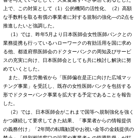
上で、この対策として（1）公的機関の活性化、（2）高額
な手数料を取る有償の事業者に対する規制の強化―の2点を
推進したいと強調した。
（1）では、昨年5月より日本医師会女性医師バンクとの
業務提携も行っているハローワークの有効活用を国に求め
る他、都道府県医師会のドクターバンクの周知及びサービ
スの充実に向け、日本医師会としても共に検討し解決に努
めていくとした。
また、厚生労働省から「医師偏在是正に向けた広域マッ
チング事業」を受託し、既存の女性医師バンクを包括する
形でドクターバンク事業を拡大する予定であることを報告
した。
（2）では、日本医師会がこれまで国等へ規制強化を強く
かつ継続して要求してきた結果、「事業者からの情報提供
の義務付け」「2年間の転職勧奨やお祝い金等の金銭提供の
禁止」「特別相談窓口の設置や事業者への指導監督」が打