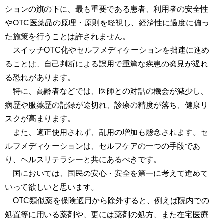
ションの旗の下に、最も重要である患者、利用者の安全性
やOTC医薬品の原理・原則を軽視し、経済性に過度に偏っ
た施策を行うことは許されません。
スイッチOTC化やセルフメディケーションを拙速に進め
ることは、自己判断による誤用で重篤な疾患の発見が遅れ
る恐れがあります。
特に、高齢者などでは、医師との対話の機会が減少し、
病歴や服薬歴の記録が途切れ、診療の精度が落ち、健康リ
スクが高まります。
また、適正使用されず、乱用の増加も懸念されます。セ
ルフメディケーションは、セルフケアの一つの手段であ
り、ヘルスリテラシーと共にあるべきです。
国においては、国民の安心・安全を第一に考えて進めて
いって欲しいと思います。
OTC類似薬を保険適用から除外すると、例えば院内での
処置等に用いる薬剤や、更には薬剤の処方、また在宅医療