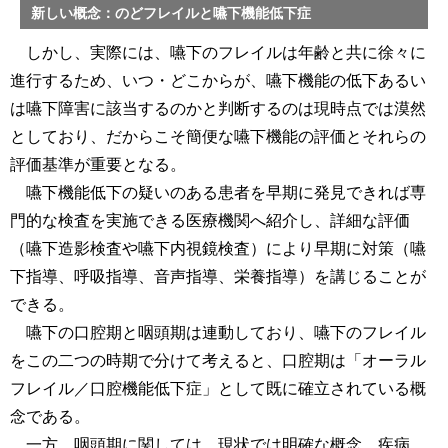
新しい概念：のどフレイルと嚥下機能低下症
しかし、実際には、嚥下のフレイルは年齢と共に徐々に
進行するため、いつ・どこからが、嚥下機能の低下あるい
は嚥下障害に該当するのかと判断するのは現時点では漠然
としており、だからこそ簡便な嚥下機能の評価とそれらの
評価基準が重要となる。
嚥下機能低下の疑いのある患者を早期に発見できれば専
門的な検査を実施できる医療機関へ紹介し、詳細な評価
（嚥下造影検査や嚥下内視鏡検査）により早期に対策（嚥
下指導、呼吸指導、音声指導、栄養指導）を講じることが
できる。
嚥下の口腔期と咽頭期は連動しており、嚥下のフレイル
をこの二つの時期で分けて考えると、口腔期は「オーラル
フレイル／口腔機能低下症」として既に確立されている概
念である。
一方、咽頭期に関しては、現状では明確な概念、疾病