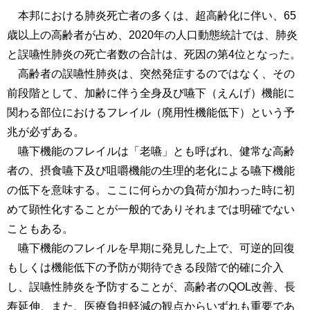
本邦における肺炎死亡者の多くは、超高齢化に伴い、65
歳以上の高齢者が占め、2020年の人口動態統計では、肺炎
と誤嚥性肺炎の死亡者数の合計は、死因の第4位となった。
高齢者の誤嚥性肺炎は、突然発症するのではなく、その
前段階として、加齢に伴う全身及び嚥下（えんげ）機能に
関わる部位におけるフレイル（廃用性機能低下）という予
兆が必ずある。
嚥下機能のフレイルは「老嚥」とも呼ばれ、健常な高齢
者の、摂食嚥下及び咀嚼機能の生理的老化による嚥下機能
の低下を意味する。ここに何らかの負荷が加わった時に初
めて顕性化することが一般的でありそれまでは明確でない
こともある。
嚥下機能のフレイルを早期に発見した上で、可逆的回復
もしくは機能低下の予防が期待できる段階で的確に介入
し、誤嚥性肺炎を予防することが、高齢者のQOL改善、長
寿延伸、また、医療負担軽減の観点からいずれも重要であ