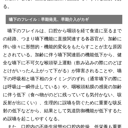
る。
嚥下のフレイル：早期発見、早期介入がカギ
嚥下のフレイルは、口腔から咽頭を経て食道に至るまで
の経路、つまり嚥下機能に直接関連する各器官が、加齢に
伴い徐々に形態的・機能的変化をもたらすことが主な原因
とされている。加齢に伴う嚥下関連筋の機能低下から、健
全な嚥下に不可欠な喉頭挙上運動（飲み込みの際にのどぼ
とけがいったん上がって下がる）が障害されることや、嚥
下の呼吸相と嚥下相のタイミングのずれ（通常嚥下の際に
は呼吸は一瞬停止している）や、咽喉頭粘膜の感覚の加齢
に伴う低下（食べ物がのどに残っていても気付かない、咳
反射が出にくい）、生理的に誤嚥を防ぐために重要な咳反
射の低下などから、結果として気道防御機能が低下するた
め誤嚥を起こしやすくなる。
また、口腔内の不衛生状態や口腔内乾燥、低栄養も重要