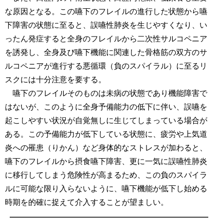
な原因となる。この嚥下のフレイルの進行した状態から嚥
下障害の状態に至ると、誤嚥性肺炎を生じやすくなり、い
ったん発症すると全身のフレイルから二次性サルコペニア
を誘発し、全身及び嚥下機能に関連した骨格筋の双方のサ
ルコペニアが進行する悪循環（負のスパイラル）に至るリ
スクには十分注意を要する。
嚥下のフレイルそのものは未病の状態であり機能障害で
はないが、このように全身予備能力の低下に伴い、誤嚥を
起こしやすい状況が自覚無しに生じてしまっている場合が
ある。この予備能力が低下している状態に、疲労や上気道
炎への罹患（りかん）など身体的なストレスが加わると、
嚥下のフレイルから摂食嚥下障害、更に一気に誤嚥性肺炎
に移行してしまう危険性が高まるため、この負のスパイラ
ルに可能な限り入らないように、嚥下機能が低下し始める
時期を的確に捉えて介入することが望ましい。