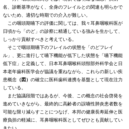
名、診断基準がなく、全身のフレイルとの関連も明らかで
ないため、適切な時期での介入が難しい。
この咽頭期嚥下の評価に関しては、我々耳鼻咽喉科医が
日頃から「のど」の診察に精通している強みを生かして、
しっかり貢献すべきと考えている。
そこで咽頭期嚥下のフレイルの状態を「のどフレイ
ル」、更に進行して嚥下機能が低下した状態を「嚥下機能
低下症」と定義して、日本耳鼻咽喉科頭頸部外科学会と日
本老年歯科医学会が協議を重ねながら、これらの新しい疾
患概念
（図）
の確立に医科歯科連携を基盤として現在注力
している。
まだ協議段階ではあるが、今後、この概念の社会啓発を
進めていきながら、最終的に高齢者の誤嚥性肺炎患者数を
可能な限り減らすことにつなげ、本邦の健康長寿延伸と医
療負担の軽減に、耳鼻咽喉科医としてぜひとも貢献してい
きたい。