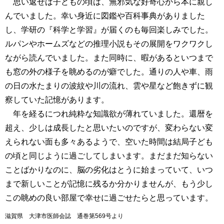
思い返せば子どもの頃は、無邪気な好奇心から本に親し
んでいました。幸い身近に図鑑や百科事典がありました
し、学研の『科学と学習』が届くのも毎回楽しみでした。
ルパンやホームズなどの推理小説もその展開をワクワクし
ながら読んでいました。また同時に、暇があるといつまで
も窓の外の様子を眺めるのが癖でした。通りの人や車、雨
の日の水たまりの波紋や川の流れ、雲や星など飽きずに観
察していた記憶があります。
年を経るにつれ純粋な知識欲が薄れていました。還暦を
超え、少しは成長したと思いたいのですが、変わらない変
えられない面も多々あるようで、空いた時間は結局子ども
の頃と同じように過ごしてしまいます。まだまだ知らない
ことばかりなのに、脳の劣化はとうに始まっていて、いつ
まで新しいことが記憶に残るか分かりませんが、もう少し
この眺めの良い部屋で幸せに過ごせたらと思っています。
滋賀県 大津市医師会誌 通巻第569号より