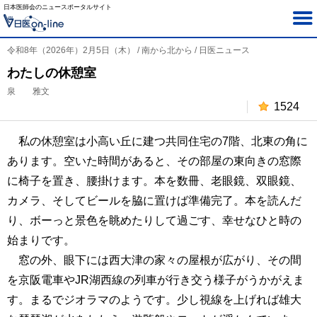
日本医師会のニュースポータルサイト
令和8年（2026年）2月5日（木） / 南から北から / 日医ニュース
わたしの休憩室
泉 雅文
1524
私の休憩室は小高い丘に建つ共同住宅の7階、北東の角に
あります。空いた時間があると、その部屋の東向きの窓際
に椅子を置き、腰掛けます。本を数冊、老眼鏡、双眼鏡、
カメラ、そしてビールを脇に置けば準備完了。本を読んだ
り、ボーっと景色を眺めたりして過ごす、幸せなひと時の
始まりです。
窓の外、眼下には西大津の家々の屋根が広がり、その間
を京阪電車やJR湖西線の列車が行き交う様子がうかがえま
す。まるでジオラマのようです。少し視線を上げれば雄大