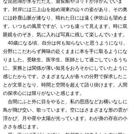
な琵琶湖が水をたたえ、遊覧船やヨットが浮かんでいま
す。対岸には三上山を始め湖東の山々の姿があり、その奥
には鈴鹿山脈が連なり、晴れた日には遠く伊吹山も望めま
す。いつもの風景ですが、いつも違って見えます。時に双
眼鏡をのぞき、気に入れば写真に残して楽しんでいます。
40歳になる頃、自分は何も知らないと思うようになり、
分野にこだわらず興味の赴くままに本を手に取るようにな
りました。受験生、医学生、医師として過ごしているうち
に、実務とは関係が薄い知見をおろそかにしていたように
感じたからです。さまざまな人が各々の分野で探求したこ
とが文章となり、時間と空間を超えて語り掛けます。人間
の探求心には限りがないと感じます。
合間にふと外に目をやると、私の思惑などお構いなしに
鳥が飛び交い、歌っています。空にはさまざまな形の雲が
浮かび、月や星や太陽が光っています。わが身の存在の小
ささを感じます。