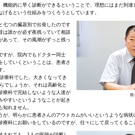
機能的に早く診断ができるということで、理想にはまだ到達
なげるという仕組みをつくろうとしています。
と七つの臓器別で出発したのです
昔は誰かが必ず夜残っていて相談
があって、その風潮がずっと残っ
ですが、院内でもドクター同士
をしていくということは、患者さ
す。
の診療科でした。大きくなってき
からでしょうか。それは高齢化と
診療科で完結しないような人達が
みやすいというようなことが起き
も知れません。
が、明らかに患者さんのアウトカムがいいというような病状
診療科にお願いをしているのですが、往々にして戻ってくるこ
されても、1人の医師が診断し