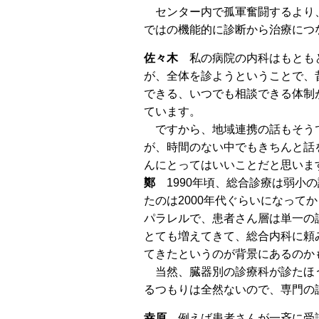
センター内で孤軍奮闘するより、
ではの機能的に診断から治療につ
佐々木
私の病院の内科はもとも
が、全体を診ようということで、
できる、いつでも相談できる体制
ています。
ですから、地域連携の話もそう
が、時間のない中でもきちんと話
んにとってはいいことだと思いま
鄭
1990年頃、総合診療は弱小
たのは2000年代ぐらいになって
パラレルで、患者さん層は単一の
とても増えてきて、総合内科に頼
てきたというのが背景にあるのか
当然、臓器別の診療科が診たほう
るつもりは全然ないので、専門の
幸原
例えば患者さんが一斉に受診