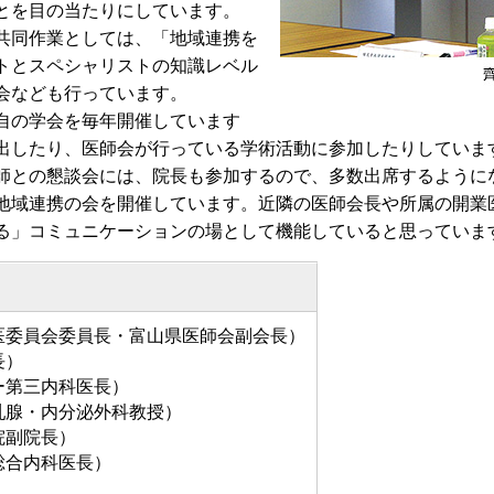
とを目の当たりにしています。
共同作業としては、「地域連携を
トとスペシャリストの知識レベル
会なども行っています。
自の学会を毎年開催しています
出したり、医師会が行っている学術活動に参加したりしていま
との懇談会には、院長も参加するので、多数出席するように
域連携の会を開催しています。近隣の医師会長や所属の開業
る」コミュニケーションの場として機能していると思っていま
医委員会委員長・富山県医師会副会長）
長）
ー第三内科医長）
乳腺・内分泌外科教授）
院副院長）
総合内科医長）