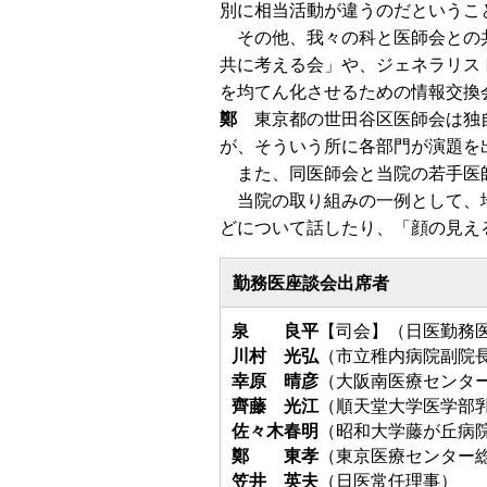
別に相当活動が違うのだというこ
その他、我々の科と医師会との
共に考える会」や、ジェネラリス
を均てん化させるための情報交換
鄭
東京都の世田谷区医師会は独
が、そういう所に各部門が演題を
また、同医師会と当院の若手医師
当院の取り組みの一例として、地
どについて話したり、「顔の見え
勤務医座談会出席者
泉 良平
【司会】（日医勤務
川村 光弘
（市立稚内病院副院
幸原 晴彦
（大阪南医療センタ
齊藤 光江
（順天堂大学医学部
佐々木春明
（昭和大学藤が丘病
鄭 東孝
（東京医療センター
笠井 英夫
（日医常任理事）