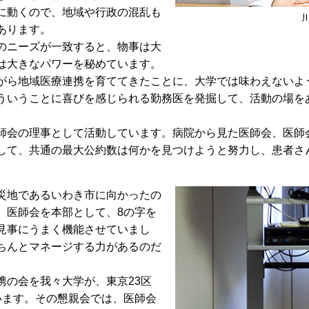
に動くので、地域や行政の混乱も
あります。
のニーズが一致すると、物事は大
は大きなパワーを秘めています。
ら地域医療連携を育ててきたことに、大学では味わえないよ
ういうことに喜びを感じられる勤務医を発掘して、活動の場を
会の理事として活動しています。病院から見た医師会、医師
して、共通の最大公約数は何かを見つけようと努力し、患者さ
災地であるいわき市に向かったの
、医師会を本部として、8の字を
見事にうまく機能させていまし
ちんとマネージする力があるのだ
の会を我々大学が、東京23区
います。その懇親会では、医師会