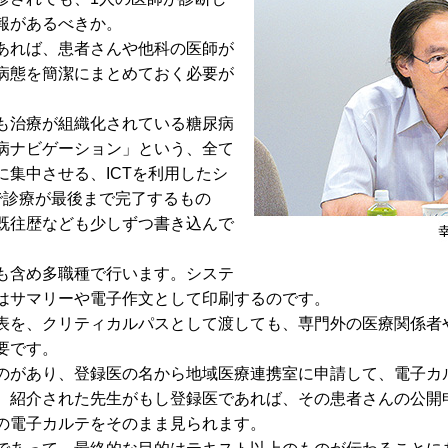
報があるべきか。
あれば、患者さんや他科の医師が
病態を簡潔にまとめておく必要が
も治療が組織化されている糖尿病
病ナビゲーション」という、全て
集中させる、ICTを利用したシ
で診療が最後まで完了するもの
既往歴なども少しずつ書き込んで
も含め多職種で行います。システ
はサマリーや電子作文として印刷するのです。
を、クリティカルパスとして渡しても、専門外の医療関係者
要です。
があり、登録医の名から地域医療連携室に申請して、電子カル
、紹介された先生がもし登録医であれば、その患者さんの公開
の電子カルテをそのまま見られます。