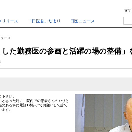
文字
スリリース
「日医君」だより
日医ニュース
ニュース
とした勤務医の参画と活躍の場の整備」
催
言下さい。
と思った時に、院内での患者さんのやりと
係のある科に電話1本掛けてお願いして診て
います。