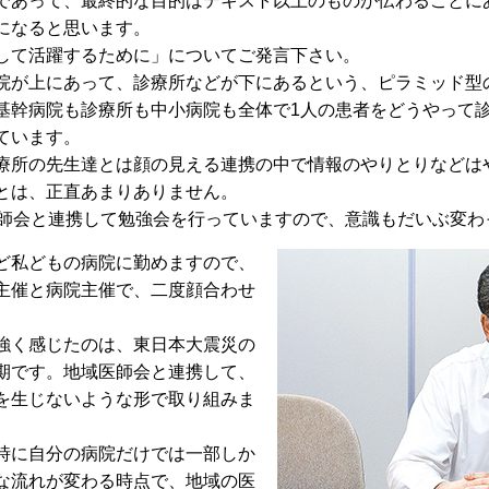
あって、最終的な目的はテキスト以上のものが伝わることに
になると思います。
して活躍するために」についてご発言下さい。
が上にあって、診療所などが下にあるという、ピラミッド型
基幹病院も診療所も中小病院も全体で1人の患者をどうやって
ています。
所の先生達とは顔の見える連携の中で情報のやりとりなどは
とは、正直あまりありません。
師会と連携して勉強会を行っていますので、意識もだいぶ変わ
ど私どもの病院に勤めますので、
主催と病院主催で、二度顔合わせ
強く感じたのは、東日本大震災の
期です。地域医師会と連携して、
を生じないような形で取り組みま
時に自分の病院だけでは一部しか
な流れが変わる時点で、地域の医