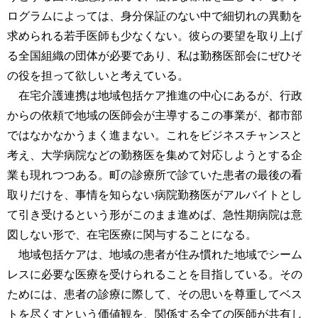
ログラムによっては、身分保証のない中で細切れの異動を
求められる若手医師も少なくない。彼らの要望を取り上げ
る全国組織の団体が必要であり、私は勤務医部会にぜひそ
の役を担って欲しいと考えている。
在宅介護連携は地域包括ケア推進の中心にあるが、行政
からの依頼で地域の医師会が主導するこの事業が、都市部
ではなかなかうまく進まない。これをビジネスチャンスと
考え、大学病院などの勤務医を集めて対応しようとする企
業も現れつつある。町の診療所で診ていた患者の最後の看
取りだけを、事情を知らない病院勤務医がアルバイトとし
て引き受けるという形がこのまま進めば、急性期病院は意
図しない形で、在宅医療に関与することになる。
地域包括ケアは、地域の患者が住み慣れた地域でシーム
レスに必要な医療を受けられることを目指している。その
ためには、患者の診療に際して、その思いを尊重してベス
トを尽くすという価値観を、関係する全ての医師が共有し