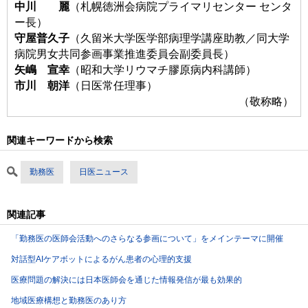
中川 麗
（札幌徳洲会病院プライマリセンター センタ
ー長）
守屋普久子
（久留米大学医学部病理学講座助教／同大学
病院男女共同参画事業推進委員会副委員長）
矢嶋 宣幸
（昭和大学リウマチ膠原病内科講師）
市川 朝洋
（日医常任理事）
（敬称略）
関連キーワードから検索
勤務医
日医ニュース
関連記事
「勤務医の医師会活動へのさらなる参画について」をメインテーマに開催
対話型AIケアボットによるがん患者の心理的支援
医療問題の解決には日本医師会を通じた情報発信が最も効果的
地域医療構想と勤務医のあり方