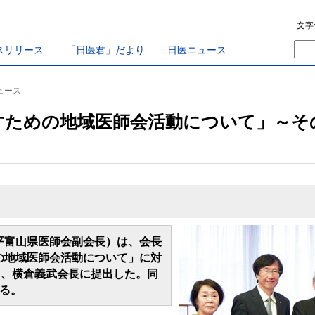
文字
スリリース
「日医君」だより
日医ニュース
ニュース
すための地域医師会活動について」～そ
富山県医師会副会長）は、会長
の地域医師会活動について」に対
日、横倉義武会長に提出した。同
る。