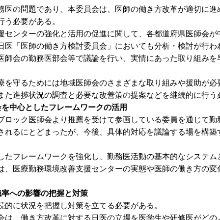
医の問題であり、本委員会は、医師の働き方改革が適切に進
行う必要がある。
センターの強化と活用の促進に関して、各都道府県医師会が
日医「医師の働き方検討委員会」においても分析・検討が行わ
医師会の勤務医部会等で議論を行い、実情にあった取り組みを
を守るためには地域医師会のさまざまな取り組みや援助が必
また進捗状況の調査と必要な改善策の提案などを継続的に行う
会を中心としたフレームワークの活用
ロック医師会より推薦を受けて参画している委員を通じて勤
されるにとどまったが、今後、具体的対応を議論する場を構築
たフレームワークを強化し、勤務医活動の基本的なシステム
は、医療勤務環境改善支援センターの実態や医師の働き方の変
織率への影響の把握と対策
続的に状況を把握し対策を立てる必要がある。
は、働き方改革に対する日医の立場を医学生や研修医がどの