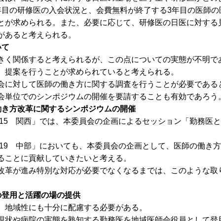
年目の研修医の入会状況と、会費無料が終了する3年目の医師の
とが求められる。また、必要に応じて、研修医の日医に対する
があると考えられる。
いて
く関係すると考えられるが、この点についての実態が不明で
、提案を行うことが求められていると考えられる。
に対して医師の働き方に関する調査を行うことが必要である
会単位でのシンポジウムの開催を要請することも有効であろう
働き方改革に関するシンポジウムの開催
015 関西」では、本委員会の企画によるセッション「勤務医
019 中部」においても、本委員会の企画として、医師の働き
ることに貢献していきたいと考える。
革が進み特別な対応が必要でなくなるまでは、このような取
の登用と活躍の場の提供
、地域性にも十分に配慮する必要がある。
状や病院の実態を熟知する勤務医を地域医師会役員として登