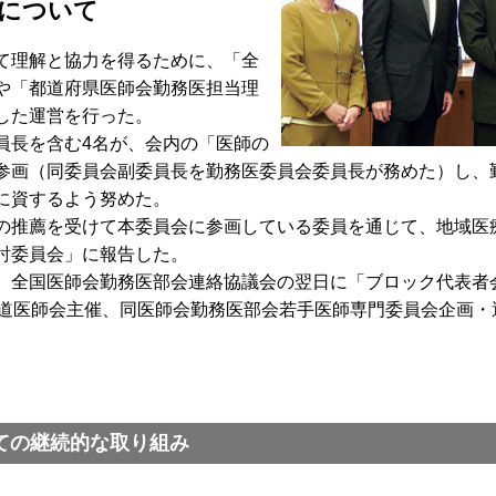
について
て理解と協力を得るために、「全
や「都道府県医師会勤務医担当理
した運営を行った。
長を含む4名が、会内の「医師の
参画（同委員会副委員長を勤務医委員会委員長が務めた）し、
に資するよう努めた。
推薦を受けて本委員会に参画している委員を通じて、地域医
討委員会」に報告した。
全国医師会勤務医部会連絡協議会の翌日に「ブロック代表者
海道医師会主催、同医師会勤務医部会若手医師専門委員会企画・
ての継続的な取り組み