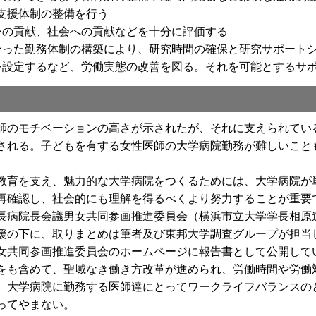
支援体制の整備を行う
外の貢献、社会への貢献などを十分に評価する
合った勤務体制の構築により、研究時間の確保と研究サポート
を設定するなど、労働実態の改善を図る。それを可能とするサ
のモチベーションの高さが示されたが、それに支えられてい
される。子どもを有する女性医師の大学病院勤務が難しいこと
育を支え、魅力的な大学病院をつくるためには、大学病院が
再確認し、社会的にも理解を得るべくより努力することが重要
病院長会議男女共同参画推進委員会（横浜市立大学学長相原
援の下に、取りまとめは筆者及び東邦大学調査グループが担当
女共同参画推進委員会のホームページに報告書として公開して
も含めて、聖域なき働き方改革が進められ、労働時間や労働
、大学病院に勤務する医師達にとってワークライフバランスの
ってやまない。