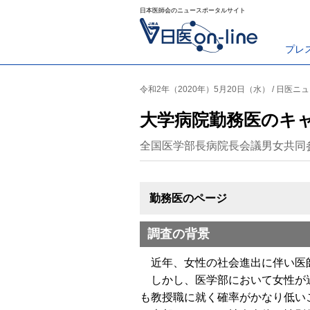
日本医師会のニュースポータルサイト
プレ
令和2年（2020年）5月20日（水） / 日医ニ
大学病院勤務医のキ
全国医学部長病院長会議男女共同
勤務医のページ
調査の背景
近年、女性の社会進出に伴い医師
しかし、医学部において女性が過
も教授職に就く確率がかなり低い