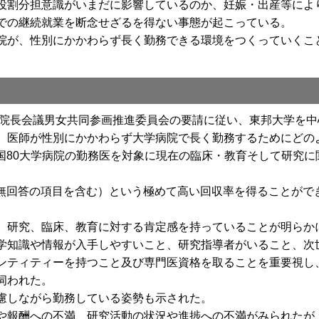
割分担意識がいまだに影響しているのか、妊娠・出産等によ
での継続就業を断念せざるを得ない事態が起こっている。
が、性別にかかわらず長く勤務できる環境をつくっていくこ
病院長会議男女共同参画推進委員会の要請に従い、東邦大学を
、医師が性別にかかわらず大学病院で長く勤務するためにどの
て全国80大学病院の勤務医を対象に現在の臨床・教育そして研究
）（無回答の項目を含む）という極めて高い回収率を得ることが
研究、臨床、教育に対する肯定感を持っていることが明らか
学知識や情報が入手しやすいこと、研究指導者がいること、次
ンティティーを持つこと及び専門医資格を取ることを重要視し
伺われた。
慮しながら勤務している姿勢も示された。
報酬への不満、研究活動の状況や進捗への不満がみられたが