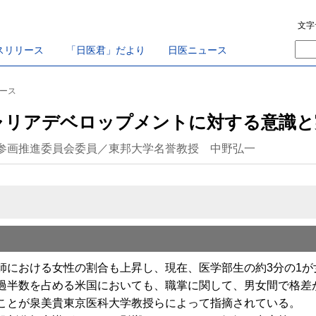
文字
スリリース
「日医君」だより
日医ニュース
ュース
ャリアデベロップメントに対する意識と
参画推進委員会委員／東邦大学名誉教授 中野弘一
における女性の割合も上昇し、現在、医学部生の約3分の1が
半数を占める米国においても、職掌に関して、男女間で格差
ことが泉美貴東京医科大学教授らによって指摘されている。