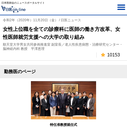
日本医師会のニュースポータルサイト
令和2年（2020年）11月20日（金） / 日医ニュース
女性上位職を全ての診療科に医師の働き方改革、女
性医師就労支援への大学の取り組み
順天堂大学男女共同参画推進室 副室長／老人性疾患病態・治療研究センター・
脳神経内科 教授 平澤恵理
10153
勤務医のページ
特任准教授就任式