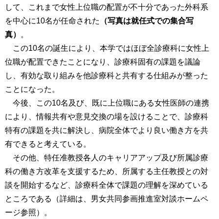
して、これまで女性上位職の配置が不十分であった外科系
を中心に10名が任命された
（写真は就任式での集合写
真）
。
この10名の誕生により、本学ではほぼ全診療科に女性上
位職が配置できたことになり、診療科固有の課題を議論
し、有効な取り組みを他診療科と共有する仕組みが整った
ことになった。
今後、この10名及び、既に上位職にある女性医師の連携
により、情報共有や意見交換の場を設けることで、診療科
特有の課題を共に解決し、病院全体でより良い働き方を共
有できると考えている。
その他、特任准教授各人のキャリアアップ及び所属診療
科の働き方改革を支援するため、所属する主任教授との対
談を開始するなど、診療科全体で課題の理解を深めている
ところである（詳細は、男女共同参画推進室対談ホームペ
ージ参照）。